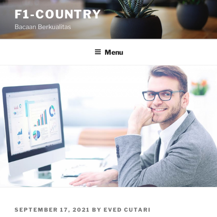
Skip
F1-COUNTRY
to
Bacaan Berkualitas
content
Menu
POSTED
SEPTEMBER 17, 2021
BY
EVED CUTARI