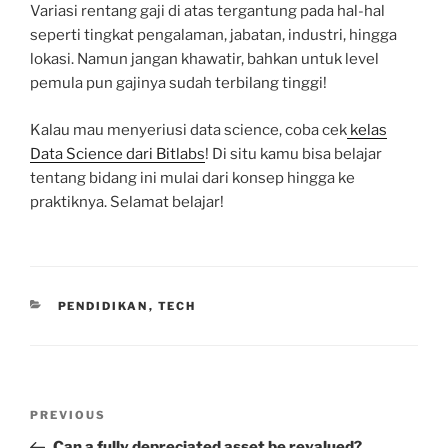
Variasi rentang gaji di atas tergantung pada hal-hal
seperti tingkat pengalaman, jabatan, industri, hingga
lokasi. Namun jangan khawatir, bahkan untuk level
pemula pun gajinya sudah terbilang tinggi!
Kalau mau menyeriusi data science, coba cek
kelas
Data Science dari Bitlabs
! Di situ kamu bisa belajar
tentang bidang ini mulai dari konsep hingga ke
praktiknya. Selamat belajar!
CATEGORIES
PENDIDIKAN
,
TECH
Post
Previous
PREVIOUS
navigation
Post
Can a fully depreciated asset be revalued?