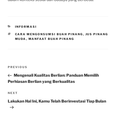
CATEGORIES
INFORMASI
TAGS
CARA MENGONSUMSI BUAH PINANG
,
JUS PINANG
MUDA
,
MANFAAT BUAH PINANG
Post
Previous
PREVIOUS
navigation
Post
Mengenali Kualitas Berlian: Panduan Memilih
Perhiasan Berlian yang Berkualitas
Next
NEXT
Post
Lakukan Hal Ini, Kamu Telah Berinvestasi Tiap Bulan