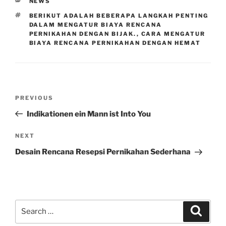
CATEGORIES
NEWS
TAGS
BERIKUT ADALAH BEBERAPA LANGKAH PENTING
DALAM MENGATUR BIAYA RENCANA
PERNIKAHAN DENGAN BIJAK.
,
CARA MENGATUR
BIAYA RENCANA PERNIKAHAN DENGAN HEMAT
Post
Previous
PREVIOUS
navigation
Post
Indikationen ein Mann ist Into You
Next
NEXT
Post
Desain Rencana Resepsi Pernikahan Sederhana
Search
Search
for: