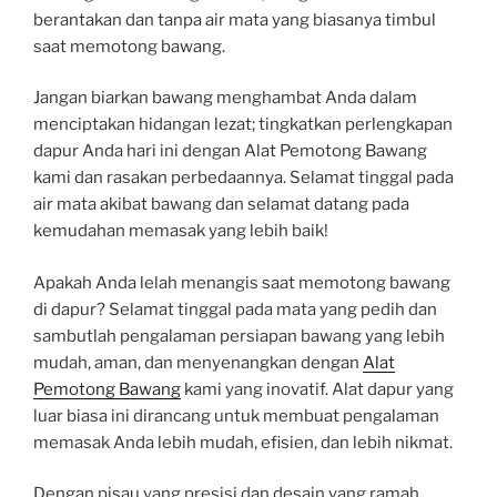
berantakan dan tanpa air mata yang biasanya timbul
saat memotong bawang.
Jangan biarkan bawang menghambat Anda dalam
menciptakan hidangan lezat; tingkatkan perlengkapan
dapur Anda hari ini dengan Alat Pemotong Bawang
kami dan rasakan perbedaannya. Selamat tinggal pada
air mata akibat bawang dan selamat datang pada
kemudahan memasak yang lebih baik!
Apakah Anda lelah menangis saat memotong bawang
di dapur? Selamat tinggal pada mata yang pedih dan
sambutlah pengalaman persiapan bawang yang lebih
mudah, aman, dan menyenangkan dengan
Alat
Pemotong Bawang
kami yang inovatif. Alat dapur yang
luar biasa ini dirancang untuk membuat pengalaman
memasak Anda lebih mudah, efisien, dan lebih nikmat.
Dengan pisau yang presisi dan desain yang ramah