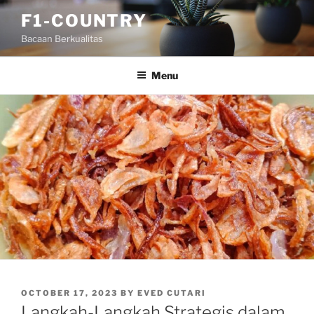
Skip
F1-COUNTRY
to
Bacaan Berkualitas
content
Menu
POSTED
OCTOBER 17, 2023
BY
EVED CUTARI
ON
Langkah-Langkah Strategis dalam