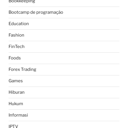
Bookkeeping
Bootcamp de programação
Education
Fashion
FinTech
Foods
Forex Trading
Games
Hiburan
Hukum
Informasi
IPTV