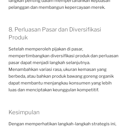
langkah penting dalam mempertahankan kepuasan
pelanggan dan membangun kepercayaan merek.
8. Perluasan Pasar dan Diversifikasi
Produk
Setelah memperoleh pijakan di pasar,
mempertimbangkan diversifikasi produk dan perluasan
pasar dapat menjadi langkah selanjutnya.
Menambahkan variasi rasa, ukuran kemasan yang
berbeda, atau bahkan produk bawang goreng organik
dapat membantu menjangkau konsumen yang lebih
luas dan menciptakan keunggulan kompetitif.
Kesimpulan
Dengan memperhatikan langkah-langkah strategis ini,