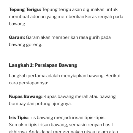
Tepung Terigu:
Tepung terigu akan digunakan untuk
membuat adonan yang memberikan kerak renyah pada
bawang.
Garam:
Garam akan memberikan rasa gurih pada
bawang goreng.
Langkah 1: Persiapan Bawang
Langkah pertama adalah menyiapkan bawang. Berikut
cara persiapannya:
Kupas Bawang:
Kupas bawang merah atau bawang
bombay dan potong ujungnya.
Iris Tipis:
Iris bawang menjadi irisan tipis-tipis.
Semakin tipis irisan bawang, semakin renyah hasil
akhirnya. Anda dapat menggunakan pisau tajam atau