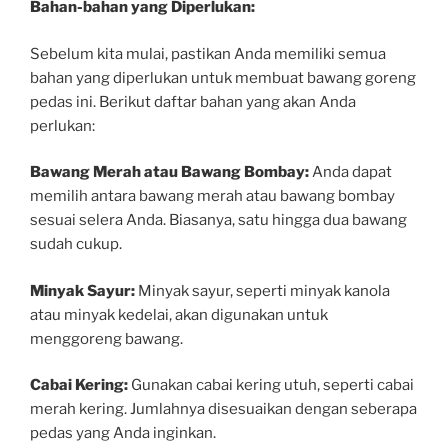
Bahan-bahan yang Diperlukan:
Sebelum kita mulai, pastikan Anda memiliki semua
bahan yang diperlukan untuk membuat bawang goreng
pedas ini. Berikut daftar bahan yang akan Anda
perlukan:
Bawang Merah atau Bawang Bombay:
Anda dapat
memilih antara bawang merah atau bawang bombay
sesuai selera Anda. Biasanya, satu hingga dua bawang
sudah cukup.
Minyak Sayur:
Minyak sayur, seperti minyak kanola
atau minyak kedelai, akan digunakan untuk
menggoreng bawang.
Cabai Kering:
Gunakan cabai kering utuh, seperti cabai
merah kering. Jumlahnya disesuaikan dengan seberapa
pedas yang Anda inginkan.