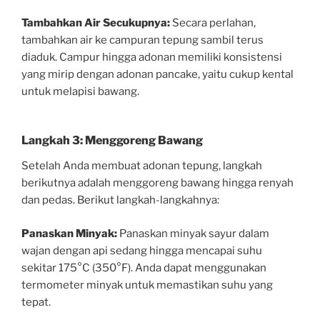
Tambahkan Air Secukupnya:
Secara perlahan,
tambahkan air ke campuran tepung sambil terus
diaduk. Campur hingga adonan memiliki konsistensi
yang mirip dengan adonan pancake, yaitu cukup kental
untuk melapisi bawang.
Langkah 3: Menggoreng Bawang
Setelah Anda membuat adonan tepung, langkah
berikutnya adalah menggoreng bawang hingga renyah
dan pedas. Berikut langkah-langkahnya:
Panaskan Minyak:
Panaskan minyak sayur dalam
wajan dengan api sedang hingga mencapai suhu
sekitar 175°C (350°F). Anda dapat menggunakan
termometer minyak untuk memastikan suhu yang
tepat.