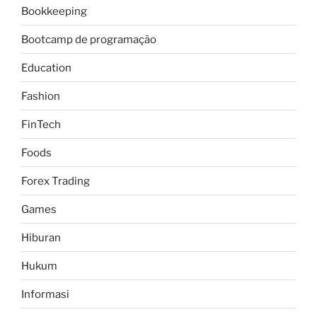
Bookkeeping
Bootcamp de programação
Education
Fashion
FinTech
Foods
Forex Trading
Games
Hiburan
Hukum
Informasi