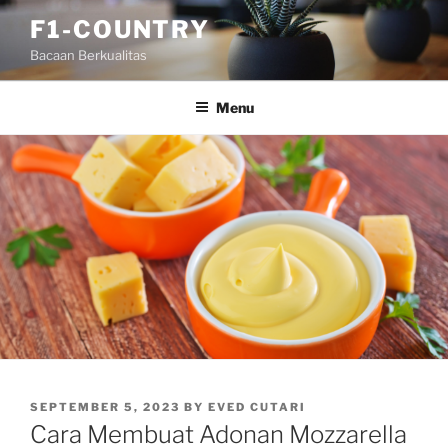
Skip
F1-COUNTRY
to
Bacaan Berkualitas
content
Menu
POSTED
SEPTEMBER 5, 2023
BY
EVED CUTARI
ON
Cara Membuat Adonan Mozzarella