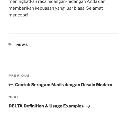
meningkatkan rasa hidangan-hidangan Anda dan
memberikan kepuasan yang luar biasa. Selamat
mencoba!
CATEGORIES
NEWS
Post
Previous
PREVIOUS
navigation
Post
Contoh Seragam Medis dengan Desain Modern
Next
NEXT
Post
DELTA Definition & Usage Examples