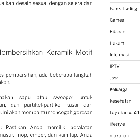
ikan desain sesuai dengan selera dan
Forex Trading
Games
Hiburan
Hukum
embersihkan Keramik Motif
Informasi
IPTV
s pembersihan, ada beberapa langkah
Jasa
ukan:
Keluarga
nakan sapu atau sweeper untuk
Kesehatan
n, dan partikel-partikel kasar dari
u. Ini akan membantu mencegah goresan
Layartancap21
lifestyle
n
: Pastikan Anda memiliki peralatan
rmasuk mop, ember, dan kain lap. Anda
makanan