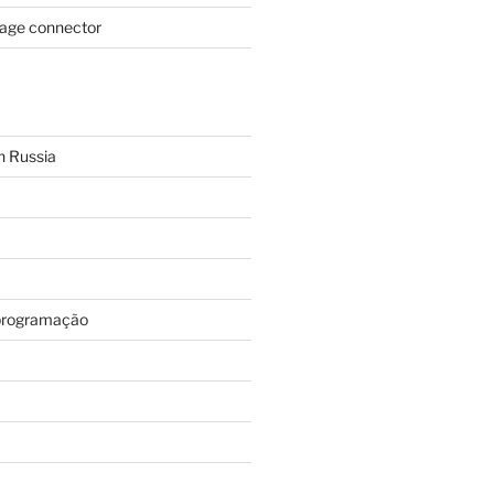
page connector
n Russia
programação