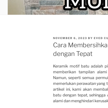
POSTED
NOVEMBER 6, 2023
BY
EVED C
ON
Cara Membersihkan
dengan Tepat
Keramik motif batu adalah pil
memberikan tampilan alami
Namun, seperti semua permuk
memerlukan perawatan yang te
artikel ini, kami akan memb
batu dengan tepat, sehingga
alami dan menghindari kerusa