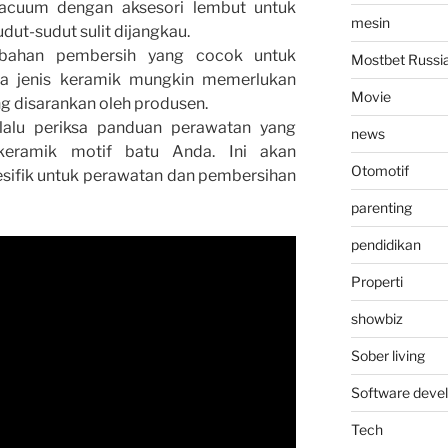
acuum dengan aksesori lembut untuk
mesin
dut-sudut sulit dijangkau.
h bahan pembersih yang cocok untuk
Mostbet Russi
pa jenis keramik mungkin memerlukan
Movie
g disarankan oleh produsen.
elalu periksa panduan perawatan yang
news
keramik motif batu Anda. Ini akan
Otomotif
esifik untuk perawatan dan pembersihan
parenting
pendidikan
Properti
showbiz
Sober living
Software deve
Tech