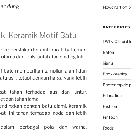
 bandung
Flowchart off 
CATEGORIES
ki Keramik Motif Batu
1WIN Official I
membersihkan keramik motif batu, mari
Beton
tama dari jenis lantai atau dinding ini:
bisnis
if batu memberikan tampilan alami dan
Bookkeeping
u asli, tetapi dengan harga yang lebih
Bootcamp de 
gat tahan terhadap aus dan luntur,
Education
et dan tahan lama.
bandingkan dengan batu alami, keramik
Fashion
at. Ini tahan terhadap noda dan lebih
FinTech
 dalam berbagai pola dan warna,
Foods