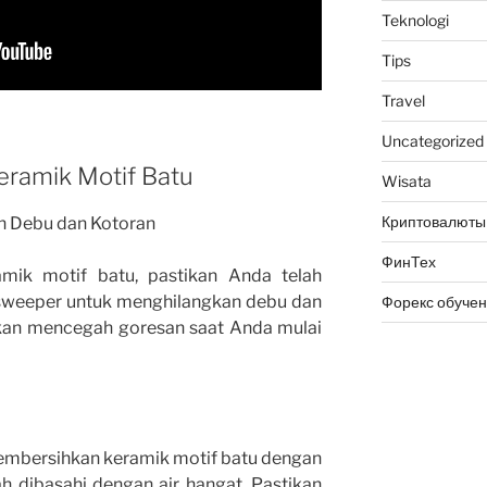
Teknologi
Tips
Travel
Uncategorized
ramik Motif Batu
Wisata
Криптовалюты
an Debu dan Kotoran
ФинТех
ik motif batu, pastikan Anda telah
weeper untuk menghilangkan debu dan
Форекс обуче
akan mencegah goresan saat Anda mulai
embersihkan keramik motif batu dengan
dibasahi dengan air hangat. Pastikan