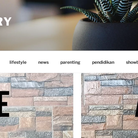
RY
lifestyle
news
parenting
pendidikan
showb