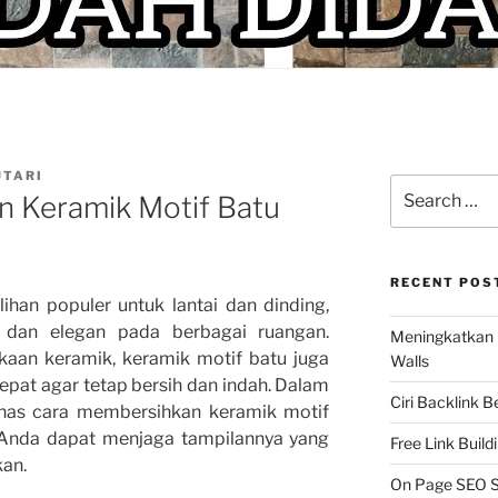
UTARI
Search
 Keramik Motif Batu
for:
RECENT POS
ihan populer untuk lantai dan dinding,
 dan elegan pada berbagai ruangan.
Meningkatkan 
aan keramik, keramik motif batu juga
Walls
pat agar tetap bersih dan indah. Dalam
Ciri Backlink 
ahas cara membersihkan keramik motif
 Anda dapat menjaga tampilannya yang
Free Link Build
kan.
On Page SEO S