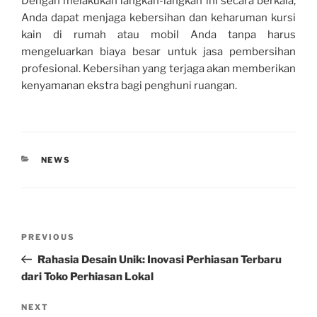
Dengan melakukan langkah-langkah ini secara berkala,
Anda dapat menjaga kebersihan dan keharuman kursi
kain di rumah atau mobil Anda tanpa harus
mengeluarkan biaya besar untuk jasa pembersihan
profesional. Kebersihan yang terjaga akan memberikan
kenyamanan ekstra bagi penghuni ruangan.
CATEGORIES
NEWS
Post
Previous
PREVIOUS
navigation
Post
Rahasia Desain Unik: Inovasi Perhiasan Terbaru
dari Toko Perhiasan Lokal
Next
NEXT