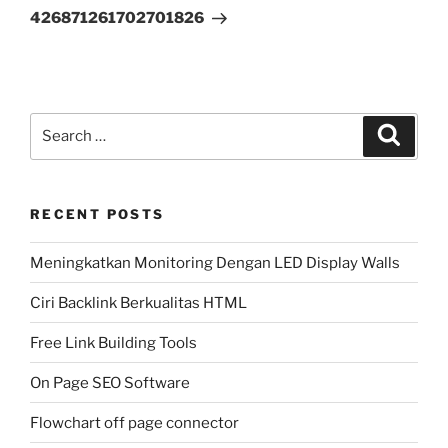
Post
426871261702701826
Search
Search
for:
RECENT POSTS
Meningkatkan Monitoring Dengan LED Display Walls
Ciri Backlink Berkualitas HTML
Free Link Building Tools
On Page SEO Software
Flowchart off page connector