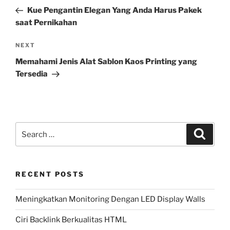
navigation
Post
Kue Pengantin Elegan Yang Anda Harus Pakek
saat Pernikahan
Next
NEXT
Post
Memahami Jenis Alat Sablon Kaos Printing yang
Tersedia
Search
Search
for:
RECENT POSTS
Meningkatkan Monitoring Dengan LED Display Walls
Ciri Backlink Berkualitas HTML