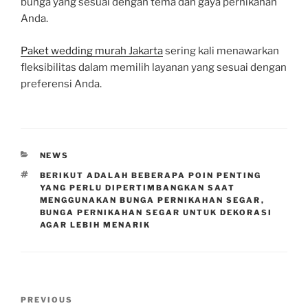
bunga yang sesuai dengan tema dan gaya pernikahan
Anda.
Paket wedding murah Jakarta
sering kali menawarkan
fleksibilitas dalam memilih layanan yang sesuai dengan
preferensi Anda.
CATEGORIES
NEWS
TAGS
BERIKUT ADALAH BEBERAPA POIN PENTING
YANG PERLU DIPERTIMBANGKAN SAAT
MENGGUNAKAN BUNGA PERNIKAHAN SEGAR
,
BUNGA PERNIKAHAN SEGAR UNTUK DEKORASI
AGAR LEBIH MENARIK
Post
Previous
PREVIOUS