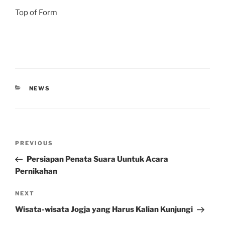
Top of Form
CATEGORIES
NEWS
Post
Previous
PREVIOUS
navigation
Post
Persiapan Penata Suara Uuntuk Acara
Pernikahan
Next
NEXT
Post
Wisata-wisata Jogja yang Harus Kalian Kunjungi