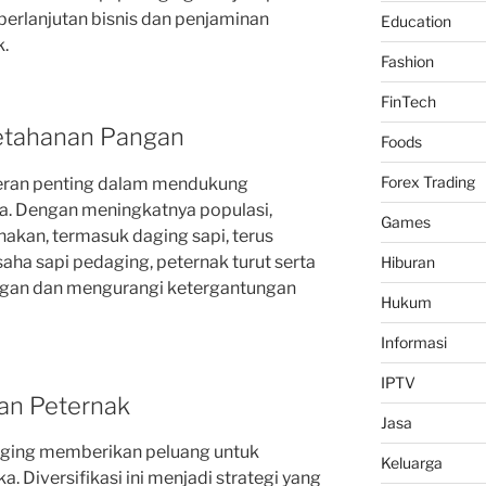
berlanjutan bisnis dan penjaminan
Education
k.
Fashion
FinTech
Ketahanan Pangan
Foods
Forex Trading
peran penting dalam mendukung
a. Dengan meningkatnya populasi,
Games
akan, termasuk daging sapi, terus
aha sapi pedaging, peternak turut serta
Hiburan
gan dan mengurangi ketergantungan
Hukum
Informasi
IPTV
tan Peternak
Jasa
daging memberikan peluang untuk
Keluarga
. Diversifikasi ini menjadi strategi yang