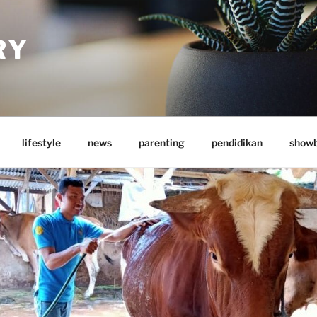
RY
lifestyle
news
parenting
pendidikan
showb