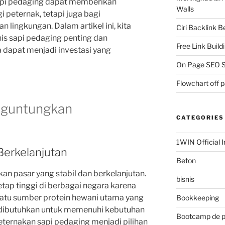
api pedaging dapat memberikan
Walls
i peternak, tetapi juga bagi
 lingkungan. Dalam artikel ini, kita
Ciri Backlink 
s sapi pedaging penting dan
Free Link Build
apat menjadi investasi yang
On Page SEO S
Flowchart off 
nguntungkan
CATEGORIES
1WIN Official I
Berkelanjutan
Beton
an pasar yang stabil dan berkelanjutan.
bisnis
tap tinggi di berbagai negara karena
satu sumber protein hewani utama yang
Bookkeeping
dibutuhkan untuk memenuhi kebutuhan
Bootcamp de 
peternakan sapi pedaging menjadi pilihan