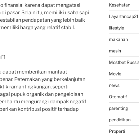
ko finansial karena dapat mengatasi
Kesehatan
di pasar. Selain itu, memiliki usaha sapi
Layartancap21
stabilan pendapatan yang lebih baik
miliki harga yang relatif stabil.
lifestyle
makanan
mesin
an
Mostbet Russi
ga dapat memberikan manfaat
Movie
 benar. Peternakan yang berkelanjutan
news
tik ramah lingkungan, seperti
agai pupuk organik dan pengelolaan
Otomotif
i membantu mengurangi dampak negatif
parenting
rikan kontribusi positif terhadap
pendidikan
Properti