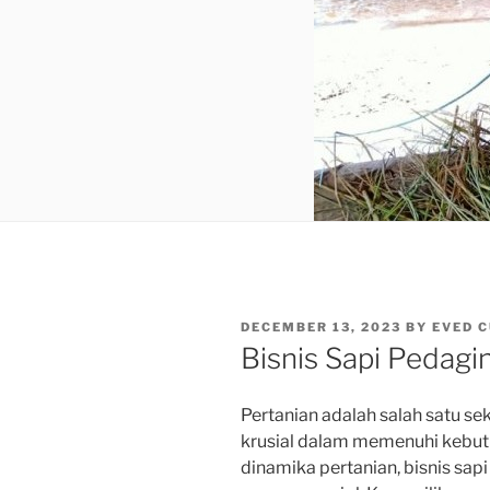
POSTED
DECEMBER 13, 2023
BY
EVED 
ON
Bisnis Sapi Pedagi
Pertanian adalah salah satu s
krusial dalam memenuhi kebut
dinamika pertanian, bisnis sap