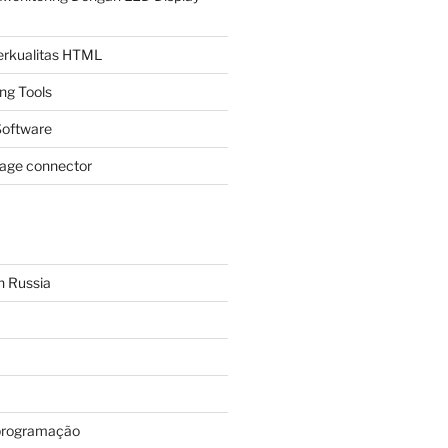
Berkualitas HTML
ing Tools
oftware
page connector
n Russia
programação