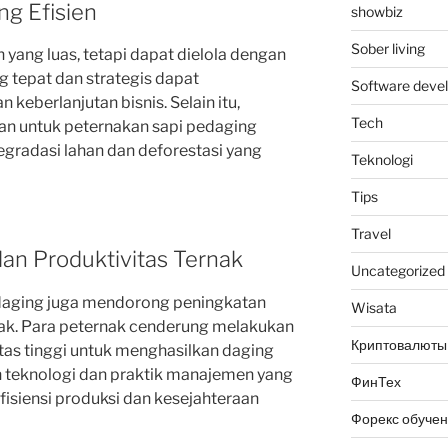
g Efisien
showbiz
Sober living
yang luas, tetapi dapat dielola dengan
g tepat dan strategis dapat
Software deve
keberlanjutan bisnis. Selain itu,
Tech
n untuk peternakan sapi pedaging
radasi lahan dan deforestasi yang
Teknologi
Tips
Travel
dan Produktivitas Ternak
Uncategorized
daging juga mendorong peningkatan
Wisata
rnak. Para peternak cenderung melakukan
Криптовалюты
itas tinggi untuk menghasilkan daging
an teknologi dan praktik manajemen yang
ФинТех
siensi produksi dan kesejahteraan
Форекс обуче