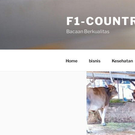
Skip
to
F1-COUNT
content
Bacaan Berkualitas
Home
bisnis
Kesehatan