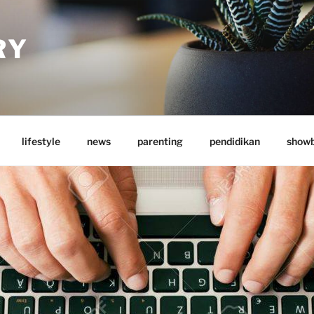
RY
lifestyle
news
parenting
pendidikan
showb