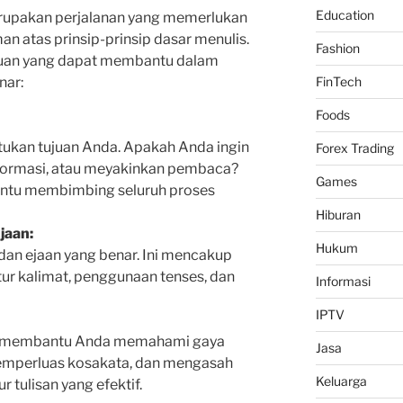
Education
erupakan perjalanan yang memerlukan
an atas prinsip-prinsip dasar menulis.
Fashion
duan yang dapat membantu dalam
nar:
FinTech
Foods
tukan tujuan Anda. Apakah Anda ingin
Forex Trading
formasi, atau meyakinkan pembaca?
Games
tu membimbing seluruh proses
Hiburan
jaan:
Hukum
dan ejaan yang benar. Ini mencakup
ur kalimat, penggunaan tenses, dan
Informasi
IPTV
 membantu Anda memahami gaya
Jasa
emperluas kosakata, dan mengasah
Keluarga
tulisan yang efektif.