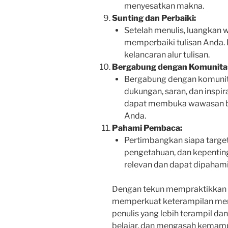
menyesatkan makna.
Sunting dan Perbaiki:
Setelah menulis, luangkan 
memperbaiki tulisan Anda. P
kelancaran alur tulisan.
Bergabung dengan Komunitas
Bergabung dengan komunit
dukungan, saran, dan inspir
dapat membuka wawasan bar
Anda.
Pahami Pembaca:
Pertimbangkan siapa targe
pengetahuan, dan kepenting
relevan dan dapat dipahami
Dengan tekun mempraktikkan 
memperkuat keterampilan men
penulis yang lebih terampil dan
belajar, dan mengasah kemam