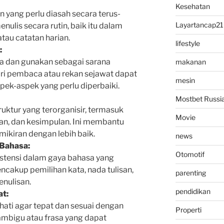
Kesehatan
 yang perlu diasah secara terus-
Layartancap21
nulis secara rutin, baik itu dalam
atau catatan harian.
lifestyle
:
ka dan gunakan sebagai sarana
makanan
ri pembaca atau rekan sejawat dapat
mesin
ek-aspek yang perlu diperbaiki.
Mostbet Russi
ruktur yang terorganisir, termasuk
Movie
n, dan kesimpulan. Ini membantu
ikiran dengan lebih baik.
news
 Bahasa:
Otomotif
istensi dalam gaya bahasa yang
cakup pemilihan kata, nada tulisan,
parenting
nulisan.
pendidikan
at:
-hati agar tepat dan sesuai dengan
Properti
 ambigu atau frasa yang dapat