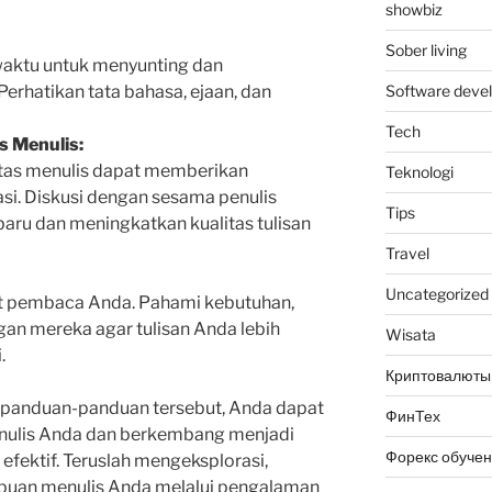
showbiz
Sober living
waktu untuk menyunting dan
erhatikan tata bahasa, ejaan, dan
Software deve
Tech
 Menulis:
as menulis dapat memberikan
Teknologi
asi. Diskusi dengan sesama penulis
Tips
u dan meningkatkan kualitas tulisan
Travel
Uncategorized
t pembaca Anda. Pahami kebutuhan,
an mereka agar tulisan Anda lebih
Wisata
.
Криптовалюты
panduan-panduan tersebut, Anda dapat
ФинТех
ulis Anda dan berkembang menjadi
Форекс обуче
 efektif. Teruslah mengeksplorasi,
puan menulis Anda melalui pengalaman