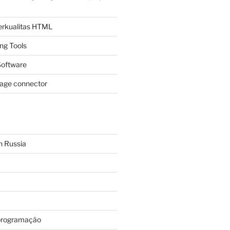
Berkualitas HTML
ing Tools
oftware
page connector
n Russia
programação