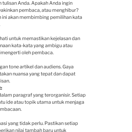
n tulisan Anda. Apakah Anda ingin
yakinkan pembaca, atau menghibur?
n ini akan membimbing pemilihan kata
.
-hati untuk memastikan kejelasan dan
unaan kata-kata yang ambigu atau
dimengerti oleh pembaca.
an tone artikel dan audiens. Gaya
takan nuansa yang tepat dan dapat
isan.
:
alam paragraf yang terorganisir. Setiap
atu ide atau topik utama untuk menjaga
embacaan.
si yang tidak perlu. Pastikan setiap
rikan nilai tambah baru untuk