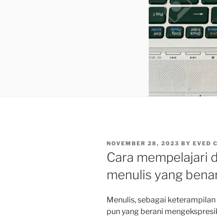
POSTED
NOVEMBER 28, 2023
BY
EVED 
ON
Cara mempelajari d
menulis yang bena
Menulis, sebagai keterampilan 
pun yang berani mengekspresi