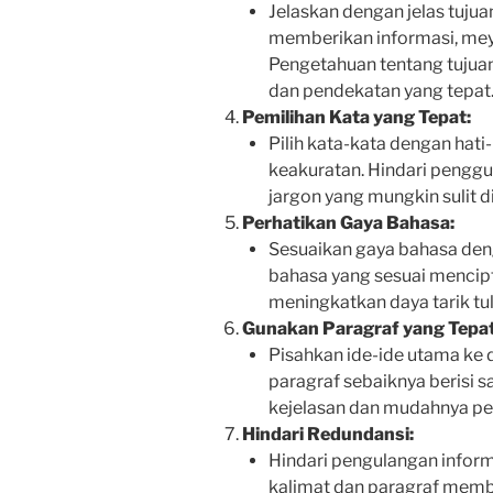
Jelaskan dengan jelas tujua
memberikan informasi, me
Pengetahuan tentang tujua
dan pendekatan yang tepat
Pemilihan Kata yang Tepat:
Pilih kata-kata dengan hati
keakuratan. Hindari pengg
jargon yang mungkin sulit 
Perhatikan Gaya Bahasa:
Sesuaikan gaya bahasa deng
bahasa yang sesuai mencip
meningkatkan daya tarik tul
Gunakan Paragraf yang Tepat
Pisahkan ide-ide utama ke d
paragraf sebaiknya berisi s
kejelasan dan mudahnya p
Hindari Redundansi:
Hindari pengulangan informa
kalimat dan paragraf membe