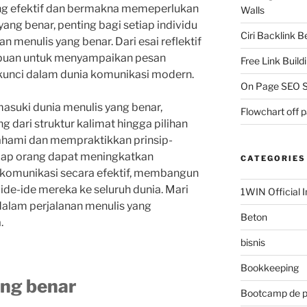
ang efektif dan bermakna memeperlukan
Walls
ang benar, penting bagi setiap individu
Ciri Backlink 
 menulis yang benar. Dari esai reflektif
mpuan untuk menyampaikan pesan
Free Link Build
 kunci dalam dunia komunikasi modern.
On Page SEO S
emasuki dunia menulis yang benar,
Flowchart off 
g dari struktur kalimat hingga pilihan
hami dan mempraktikkan prinsip-
etiap orang dapat meningkatkan
CATEGORIES
omunikasi secara efektif, membangun
e-ide mereka ke seluruh dunia. Mari
1WIN Official I
alam perjalanan menulis yang
Beton
.
bisnis
Bookkeeping
ang benar
Bootcamp de 