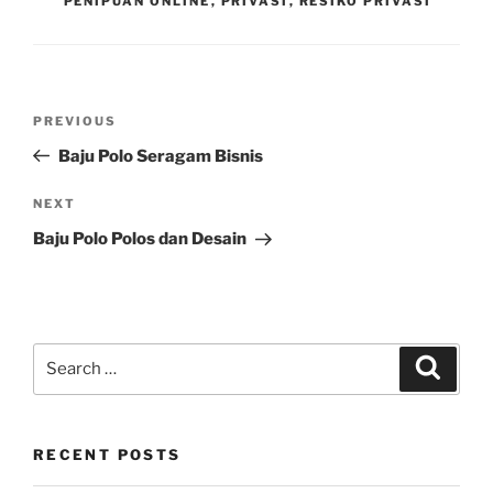
PENIPUAN ONLINE
,
PRIVASI
,
RESIKO PRIVASI
Post
Previous
PREVIOUS
navigation
Post
Baju Polo Seragam Bisnis
Next
NEXT
Post
Baju Polo Polos dan Desain
Search
Search
for:
RECENT POSTS