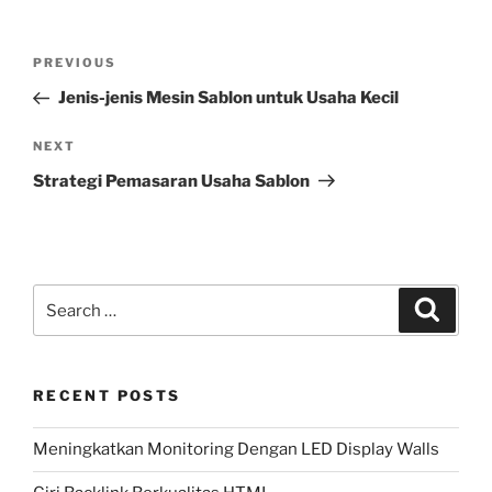
Post
Previous
PREVIOUS
navigation
Post
Jenis-jenis Mesin Sablon untuk Usaha Kecil
Next
NEXT
Post
Strategi Pemasaran Usaha Sablon
Search
Search
for:
RECENT POSTS
Meningkatkan Monitoring Dengan LED Display Walls