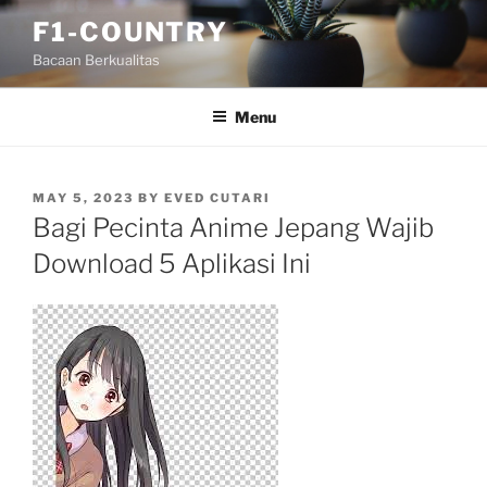
Skip
F1-COUNTRY
to
Bacaan Berkualitas
content
Menu
POSTED
MAY 5, 2023
BY
EVED CUTARI
ON
Bagi Pecinta Anime Jepang Wajib
Download 5 Aplikasi Ini