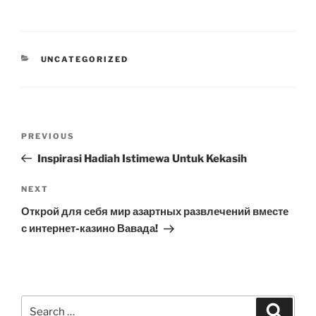
CATEGORIES
UNCATEGORIZED
Post
Previous
PREVIOUS
navigation
Post
Inspirasi Hadiah Istimewa Untuk Kekasih
Next
NEXT
Post
Открой для себя мир азартных развлечений вместе
с интернет-казино Вавада!
Search
Search