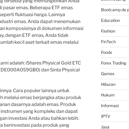
ng tersedia yang memungkinkan Anda
di pasar emas. Beberapa ETF emas
Bootcamp de 
eperti fluktuasi harga. Lainnya
Education
 industri emas. Anda dapat menemukan
dan komposisinya di dokumen informasi
Fashion
way, dengan ETF emas, Anda tidak
FinTech
ejumlah kecil aset terkait emas melalui
Foods
ami adalah: iShares Physical Gold ETC
Forex Trading
(DE000A0S9GB0) dan Sinta Physical
Games
Hiburan
innya: Cara populer lainnya untuk
Hukum
h melalui emas berjangka atau produk
manan dasarnya adalah emas. Produk
Informasi
h instrumen yang kompleks dan dapat
IPTV
gan investasi Anda atau bahkan lebih.
 berinvestasi pada produk yang
Jasa