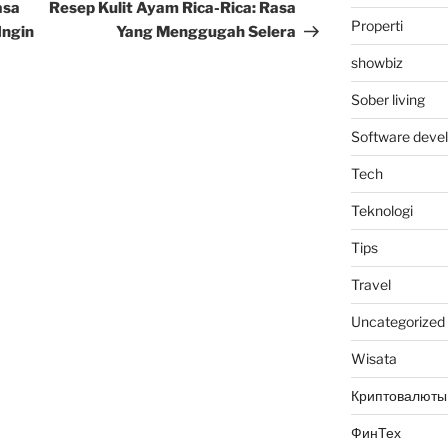
Post
asa
Resep Kulit Ayam Rica-Rica: Rasa
Properti
Ingin
Yang Menggugah Selera
showbiz
Sober living
Software deve
Tech
Teknologi
Tips
Travel
Uncategorized
Wisata
Криптовалюты
ФинТех