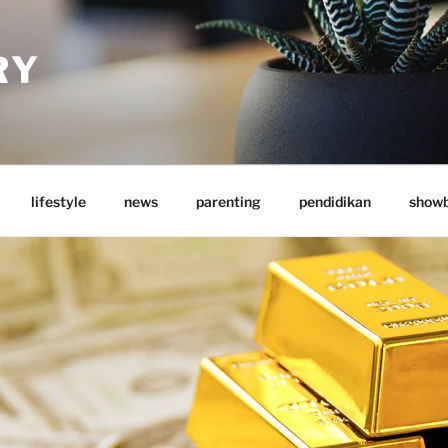
RY
lifestyle
news
parenting
pendidikan
showb