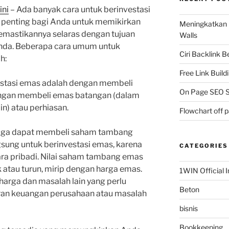
ini
–
Ada banyak cara untuk berinvestasi
penting bagi Anda untuk memikirkan
Meningkatkan 
emastikannya selaras dengan tujuan
Walls
 Anda. Beberapa cara umum untuk
Ciri Backlink 
h:
Free Link Build
nvestasi emas adalah dengan membeli
On Page SEO S
dengan membeli emas batangan (dalam
in) atau perhiasan.
Flowchart off 
uga dapat membeli saham tambang
ngsung untuk berinvestasi emas, karena
CATEGORIES
ra pribadi. Nilai saham tambang emas
k atau turun, mirip dengan harga emas.
1WIN Official I
harga dan masalah lain yang perlu
Beton
oran keuangan perusahaan atau masalah
bisnis
Bookkeeping