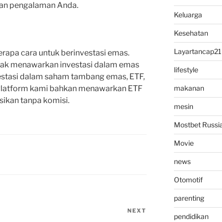
dan pengalaman Anda.
Keluarga
Kesehatan
Layartancap21
apa cara untuk berinvestasi emas.
idak menawarkan investasi dalam emas
lifestyle
nvestasi dalam saham tambang emas, ETF,
 Platform kami bahkan menawarkan ETF
makanan
ikan tanpa komisi.
mesin
Mostbet Russi
Movie
news
Otomotif
parenting
NEXT
Next
pendidikan