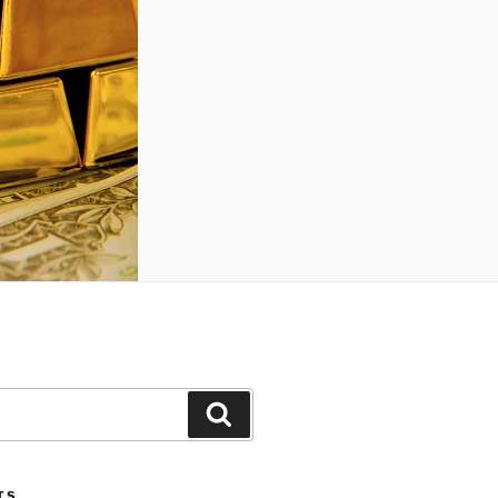
Search
TS