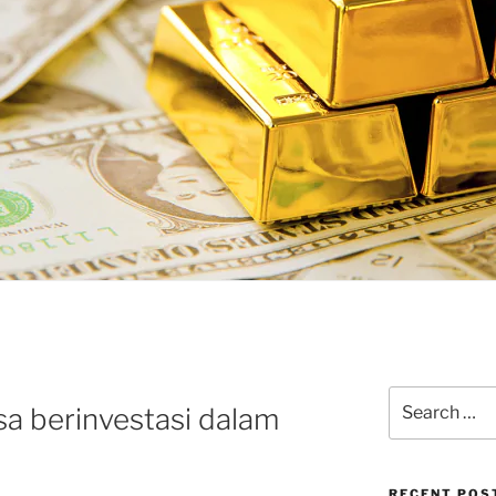
Search
a berinvestasi dalam
for:
RECENT POS