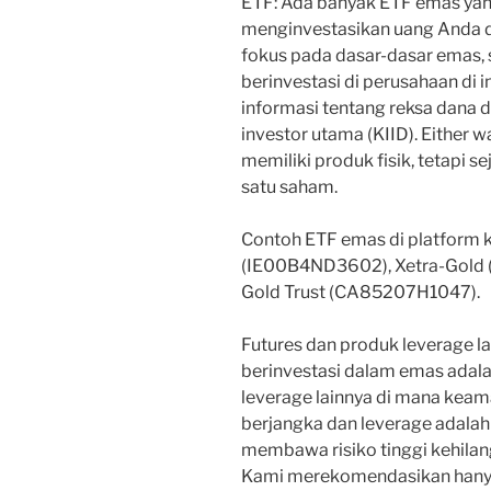
ETF: Ada banyak ETF emas ya
menginvestasikan uang Anda 
fokus pada dasar-dasar emas, s
berinvestasi di perusahaan di
informasi tentang reksa dana 
investor utama (KIID). Either 
memiliki produk fisik, tetapi s
satu saham.
Contoh ETF emas di platform k
(IE00B4ND3602), Xetra-Gold 
Gold Trust (CA85207H1047).
Futures dan produk leverage la
berinvestasi dalam emas adala
leverage lainnya di mana kea
berjangka dan leverage adala
membawa risiko tinggi kehilan
Kami merekomendasikan hanya