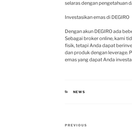
selaras dengan pengetahuan 
Investasikan emas di DEGIRO
Dengan akun DEGIRO ada beber
Sebagai broker online, kami t
fisik, tetapi Anda dapat beri
dan produk dengan leverage.
emas yang dapat Anda investas
CATEGORIES
NEWS
Post
Previous
PREVIOUS