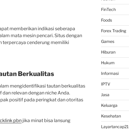
FinTech
Foods
dapat memberikan indikasi seberapa
Forex Trading
dalam mata mesin pencari. Situs dengan
Games
dan terpercaya cenderung memiliki
Hiburan
Hukum
Tautan Berkualitas
Informasi
IPTV
lam mengidentifikasi tautan berkualitas
tif dan relevan dengan niche Anda.
Jasa
pak positif pada peringkat dan otoritas
Keluarga
Kesehatan
cklink pbn
jika minat bisa lansung
Layartancap21