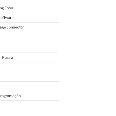
ing Tools
oftware
page connector
n Russia
programação