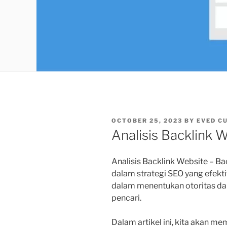
POSTED
OCTOBER 25, 2023
BY
EVED C
ON
Analisis Backlink 
Analisis Backlink Website –
Bac
dalam strategi SEO yang efekt
dalam menentukan otoritas dan
pencari.
Dalam artikel ini, kita akan m