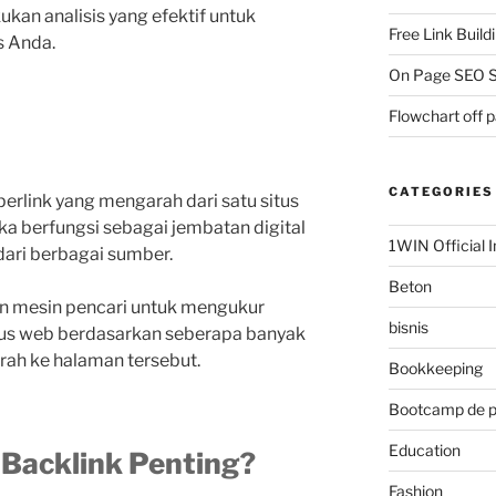
an analisis yang efektif untuk
Free Link Build
s Anda.
On Page SEO S
Flowchart off 
CATEGORIES
perlink yang mengarah dari satu situs
ka berfungsi sebagai jembatan digital
1WIN Official I
ari berbagai sumber.
Beton
 mesin pencari untuk mengukur
bisnis
situs web berdasarkan seberapa banyak
rah ke halaman tersebut.
Bookkeeping
Bootcamp de 
Education
 Backlink Penting?
Fashion