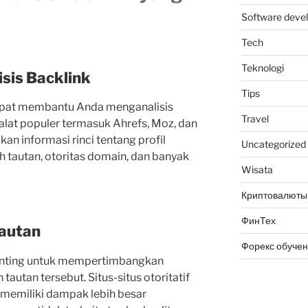
Software deve
Tech
Teknologi
isis Backlink
Tips
apat membantu Anda menganalisis
Travel
alat populer termasuk Ahrefs, Moz, dan
an informasi rinci tentang profil
Uncategorized
h tautan, otoritas domain, dan banyak
Wisata
Криптовалюты
ФинТех
Tautan
Форекс обуче
penting untuk mempertimbangkan
tautan tersebut. Situs-situs otoritatif
 memiliki dampak lebih besar