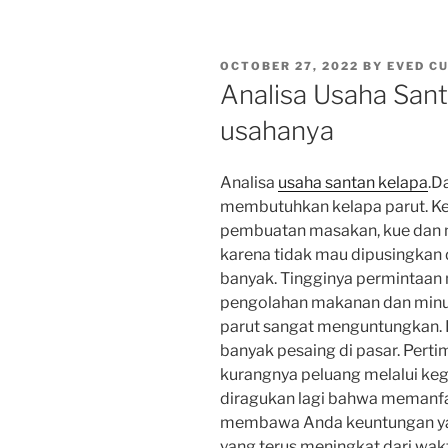
POSTED
OCTOBER 27, 2022
BY
EVED C
ON
Analisa Usaha San
usahanya
Analisa
usaha santan kelapa
.D
membutuhkan kelapa parut. Ke
pembuatan masakan, kue dan m
karena tidak mau dipusingkan 
banyak. Tingginya permintaan 
pengolahan makanan dan minu
parut sangat menguntungkan. B
banyak pesaing di pasar. Pert
kurangnya peluang melalui kegi
diragukan lagi bahwa memanfaa
membawa Anda keuntungan yan
yang terus meningkat dari wa