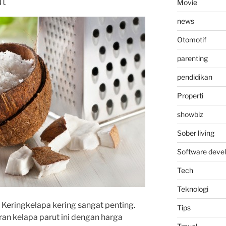
ut
Movie
news
Otomotif
parenting
pendidikan
Properti
showbiz
Sober living
Software deve
Tech
Teknologi
Keringkelapa kering sangat penting.
Tips
an kelapa parut ini dengan harga