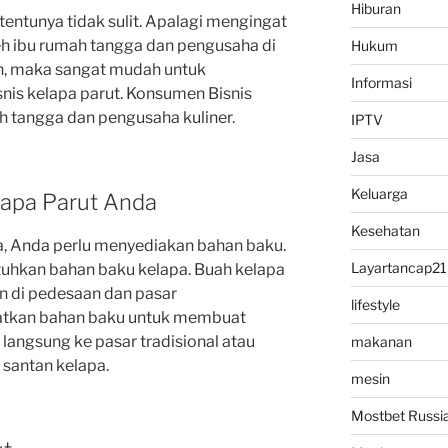
Hiburan
tentunya tidak sulit. Apalagi mengingat
leh ibu rumah tangga dan pengusaha di
Hukum
n, maka sangat mudah untuk
Informasi
nis kelapa parut. Konsumen Bisnis
h tangga dan pengusaha kuliner.
IPTV
Jasa
Keluarga
apa Parut Anda
Kesehatan
, Anda perlu menyediakan bahan baku.
Layartancap21
tuhkan bahan baku kelapa. Buah kelapa
n di pedesaan dan pasar
lifestyle
patkan bahan baku untuk membuat
langsung ke pasar tradisional atau
makanan
santan kelapa.
mesin
Mostbet Russi