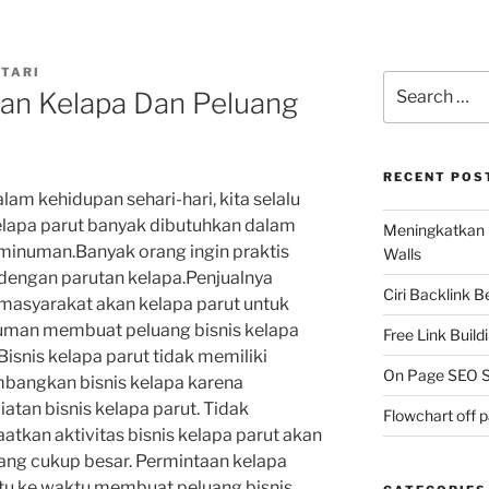
UTARI
Search
tan Kelapa Dan Peluang
for:
RECENT POS
alam kehidupan sehari-hari, kita selalu
lapa parut banyak dibutuhkan dalam
Meningkatkan 
inuman.Banyak orang ingin praktis
Walls
dengan parutan kelapa.Penjualnya
Ciri Backlink 
masyarakat akan kelapa parut untuk
man membuat peluang bisnis kelapa
Free Link Build
isnis kelapa parut tidak memiliki
On Page SEO S
imbangkan bisnis kelapa karena
atan bisnis kelapa parut. Tidak
Flowchart off 
tkan aktivitas bisnis kelapa parut akan
g cukup besar. Permintaan kelapa
ktu ke waktu membuat peluang bisnis