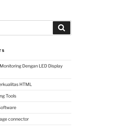
Search
TS
Monitoring Dengan LED Display
Berkualitas HTML
ing Tools
oftware
page connector