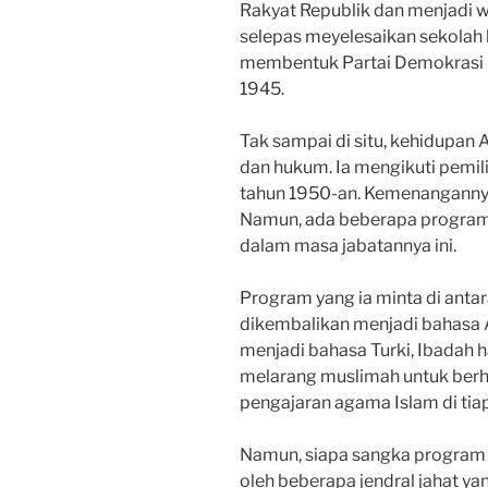
Rakyat Republik dan menjadi wa
selepas meyelesaikan sekolah h
membentuk Partai Demokrasi 
1945.
Tak sampai di situ, kehidupan 
dan hukum. Ia mengikuti pemi
tahun 1950-an. Kemenangannya
Namun, ada beberapa progra
dalam masa jabatannya ini.
Program yang ia minta di anta
dikembalikan menjadi bahasa A
menjadi bahasa Turki, Ibadah 
melarang muslimah untuk berh
pengajaran agama Islam di tiap
Namun, siapa sangka program y
oleh beberapa jendral jahat y