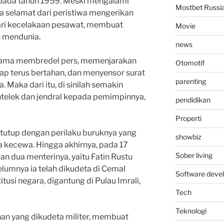
 pada tahun 1959. Meski mengalami
Mostbet Russi
a selamat dari peristiwa mengerikan
ari kecelakaan pesawat, membuat
Movie
 mendunia.
news
sama membredel pers, memenjarakan
Otomotif
tap terus bertahan, dan menyensor surat
parenting
aka dari itu, di sinilah semakin
telek dan jendral kepada pemimpinnya,
pendidikan
Properti
itutup dengan perilaku buruknya yang
showbiz
kecewa. Hingga akhirnya, pada 17
Sober living
 dua menterinya, yaitu Fatin Rustu
elumnya ia telah dikudeta di Cemal
Software deve
usi negara, digantung di Pulau Imrali,
Tech
Teknologi
nan yang dikudeta militer, membuat