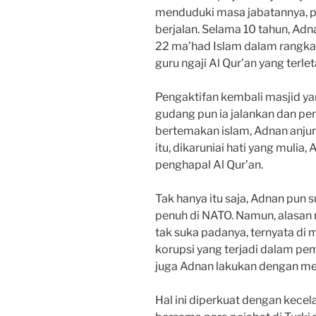
menduduki masa jabatannya, p
berjalan. Selama 10 tahun, Ad
22 ma’had Islam dalam rangka a
guru ngaji Al Qur’an yang terlet
Pengaktifan kembali masjid y
gudang pun ia jalankan dan pe
bertemakan islam, Adnan anjur
itu, dikaruniai hati yang mul
penghapal Al Qur’an.
Tak hanya itu saja, Adnan pun
penuh di NATO. Namun, alasan 
tak suka padanya, ternyata di
korupsi yang terjadi dalam pe
juga Adnan lakukan dengan mel
Hal ini diperkuat dengan kec