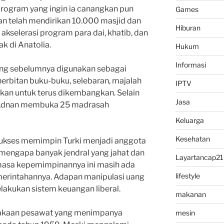
rogram yang ingin ia canangkan pun
Games
nan telah mendirikan 10.000 masjid dan
Hiburan
kselerasi program para dai, khatib, dan
ak di Anatolia.
Hukum
Informasi
ang sebelumnya digunakan sebagai
nerbitan buku-buku, selebaran, majalah
IPTV
kan untuk terus dikembangkan. Selain
Jasa
ia, Adnan membuka 25 madrasah
Keluarga
Kesehatan
 sukses memimpin Turki menjadi anggota
mengapa banyak jendral yang jahat dan
Layartancap21
 masa kepemimpinannya ini masih ada
lifestyle
merintahannya. Adapan manipulasi uang
akukan sistem keuangan liberal.
makanan
elakaan pesawat yang menimpanya
mesin