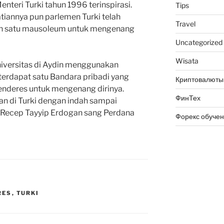
teri Turki tahun 1996 terinspirasi.
Tips
tiannya pun parlemen Turki telah
Travel
n satu mausoleum untuk mengenang
Uncategorized
Wisata
 universitas di Aydin menggunakan
terdapat satu Bandara pribadi yang
Криптовалюты
nderes untuk mengenang dirinya.
ФинТех
kan di Turki dengan indah sampai
h Recep Tayyip Erdogan sang Perdana
Форекс обуче
RES
,
TURKI