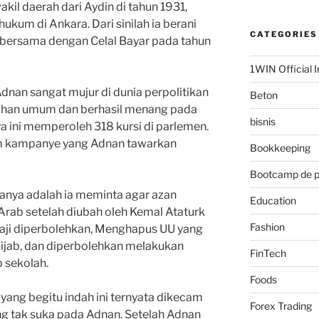
kil daerah dari Aydin di tahun 1931,
ukum di Ankara. Dari sinilah ia berani
CATEGORIES
bersama dengan Celal Bayar pada tahun
1WIN Official I
Adnan sangat mujur di dunia perpolitikan
Beton
lihan umum dan berhasil menang pada
bisnis
 ini memperoleh 318 kursi di parlemen.
m kampanye yang Adnan tawarkan
Bookkeeping
Bootcamp de 
ranya adalah ia meminta agar azan
Education
rab setelah diubah oleh Kemal Ataturk
Fashion
haji diperbolehkan, Menghapus UU yang
ijab, dan diperbolehkan melakukan
FinTech
 sekolah.
Foods
ang begitu indah ini ternyata dikecam
Forex Trading
ang tak suka pada Adnan. Setelah Adnan