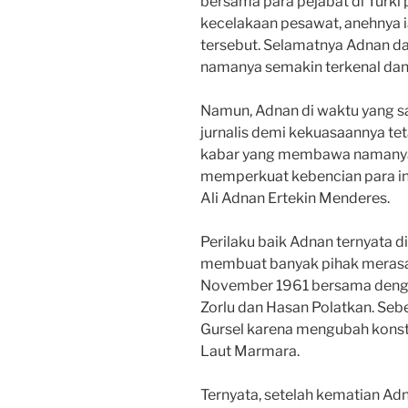
bersama para pejabat di Turki
kecelakaan pesawat, anehnya i
tersebut. Selamatnya Adnan d
namanya semakin terkenal dan
Namun, Adnan di waktu yang 
jurnalis demi kekuasaannya te
kabar yang membawa namanya. M
memperkuat kebencian para in
Ali Adnan Ertekin Menderes.
Perilaku baik Adnan ternyata d
membuat banyak pihak merasa 
November 1961 bersama dengan
Zorlu dan Hasan Polatkan. Seb
Gursel karena mengubah konstit
Laut Marmara.
Ternyata, setelah kematian Ad