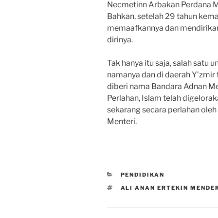
Necmetinn Arbakan Perdana Men
Bahkan, setelah 29 tahun kema
memaafkannya dan mendirika
dirinya.
Tak hanya itu saja, salah satu
namanya dan di daerah Y’zmir 
diberi nama Bandara Adnan Me
Perlahan, Islam telah digelora
sekarang secara perlahan ole
Menteri.
CATEGORIES
PENDIDIKAN
TAGS
ALI ANAN ERTEKIN MENDE