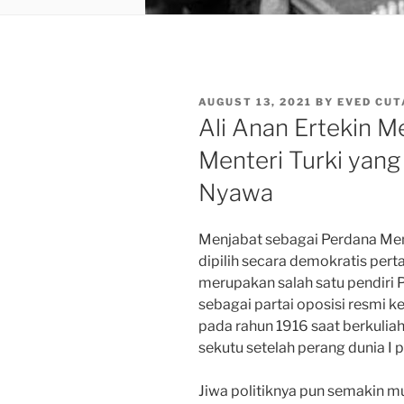
POSTED
AUGUST 13, 2021
BY
EVED CUT
ON
Ali Anan Ertekin 
Menteri Turki yang
Nyawa
Menjabat sebagai Perdana Men
dipilih secara demokratis pert
merupakan salah satu pendiri
sebagai partai oposisi resmi ke
pada rahun 1916 saat berkuliah
sekutu setelah perang dunia I
Jiwa politiknya pun semakin 