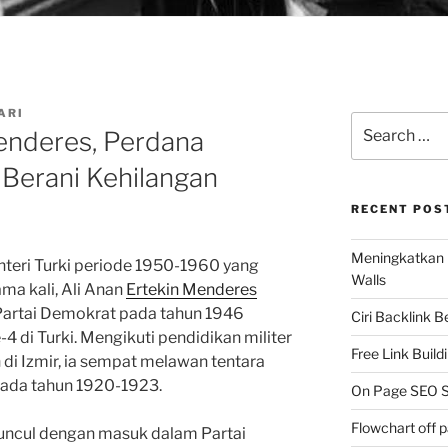
ARI
Search
Menderes, Perdana
for:
 Berani Kehilangan
RECENT POS
Meningkatkan 
teri Turki periode 1950-1960 yang
Walls
ama kali, Ali Anan
Ertekin Menderes
 Partai Demokrat pada tahun 1946
Ciri Backlink 
-4 di Turki. Mengikuti pendidikan militer
Free Link Build
 di Izmir, ia sempat melawan tentara
 pada tahun 1920-1923.
On Page SEO S
Flowchart off 
muncul dengan masuk dalam Partai