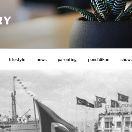
RY
lifestyle
news
parenting
pendidikan
showb