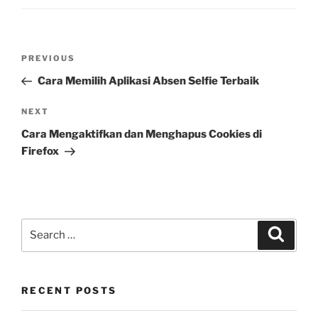
Post
Previous
PREVIOUS
navigation
Post
Cara Memilih Aplikasi Absen Selfie Terbaik
Next
NEXT
Post
Cara Mengaktifkan dan Menghapus Cookies di
Firefox
Search
Search
for:
RECENT POSTS