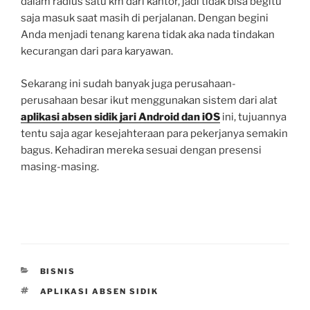
dalam radius satu km dari kantor, jadi tidak bisa begitu
saja masuk saat masih di perjalanan. Dengan begini
Anda menjadi tenang karena tidak aka nada tindakan
kecurangan dari para karyawan.
Sekarang ini sudah banyak juga perusahaan-
perusahaan besar ikut menggunakan sistem dari alat
aplikasi absen sidik jari Android dan iOS
ini, tujuannya
tentu saja agar kesejahteraan para pekerjanya semakin
bagus. Kehadiran mereka sesuai dengan presensi
masing-masing.
CATEGORIES
BISNIS
TAGS
APLIKASI ABSEN SIDIK