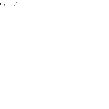
programação