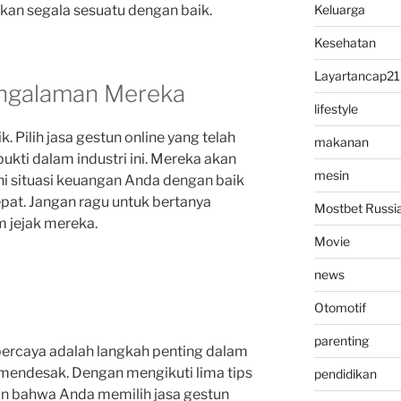
an segala sesuatu dengan baik.
Keluarga
Kesehatan
Layartancap21
ngalaman Mereka
lifestyle
 Pilih jasa gestun online yang telah
makanan
kti dalam industri ini. Mereka akan
mesin
i situasi keuangan Anda dengan baik
pat. Jangan ragu untuk bertanya
Mostbet Russi
 jejak mereka.
Movie
news
Otomotif
parenting
rpercaya adalah langkah penting dalam
endesak. Dengan mengikuti lima tips
pendidikan
an bahwa Anda memilih jasa gestun