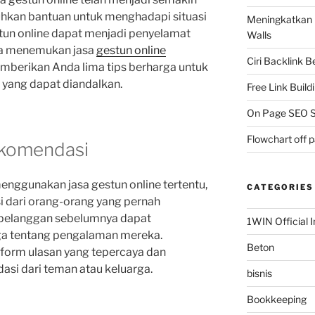
hkan bantuan untuk menghadapi situasi
Meningkatkan 
un online dapat menjadi penyelamat
Walls
a menemukan jasa
gestun online
Ciri Backlink 
memberikan Anda lima tips berharga untuk
 yang dapat diandalkan.
Free Link Build
On Page SEO S
Flowchart off 
ekomendasi
ggunakan jasa gestun online tertentu,
CATEGORIES
i dari orang-orang yang pernah
 pelanggan sebelumnya dapat
1WIN Official I
a tentang pengalaman mereka.
Beton
tform ulasan yang tepercaya dan
i dari teman atau keluarga.
bisnis
Bookkeeping