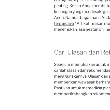
penting. Ketika Anda membutu
keuangan yang mendesak, gest
Anda. Namun, bagaimana And
terpercaya
? Artikel ini akan 
menemukan jasa gestun online
Cari Ulasan dan R
Sebelum memutuskan untuk men
carilah ulasan dan rekomendas
menggunakannya. Ulasan dari
memberikan wawasan berharg
Pastikan untuk memeriksa pla
mempertimbangkan rekomendas