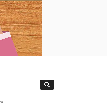
Search
TS