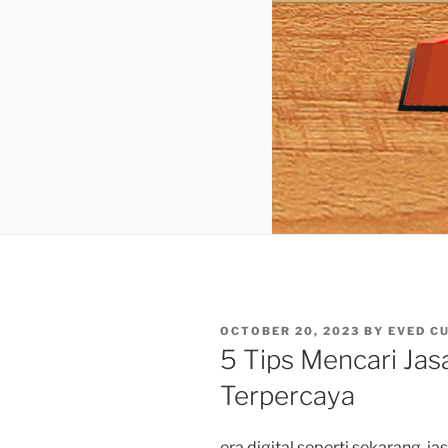
POSTED
OCTOBER 20, 2023
BY
EVED C
ON
5 Tips Mencari Jas
Terpercaya
era digital seperti sekarang, j