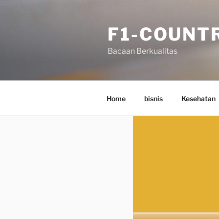
Skip
to
F1-COUNT
content
Bacaan Berkualitas
Home
bisnis
Kesehatan