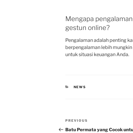
Mengapa pengalaman p
gestun online?
Pengalaman adalah penting kar
berpengalaman lebih mungkin 
untuk situasi keuangan Anda.
CATEGORIES
NEWS
Post
Previous
PREVIOUS
navigation
Post
Batu Permata yang Cocok unt