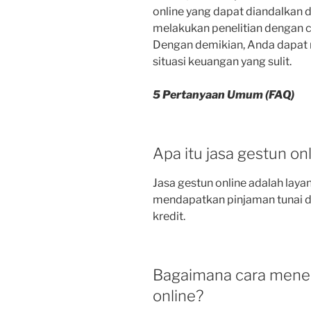
online yang dapat diandalkan d
melakukan penelitian dengan 
Dengan demikian, Anda dapat
situasi keuangan yang sulit.
5 Pertanyaan Umum (FAQ)
Apa itu jasa gestun on
Jasa gestun online adalah la
mendapatkan pinjaman tunai 
kredit.
Bagaimana cara menem
online?