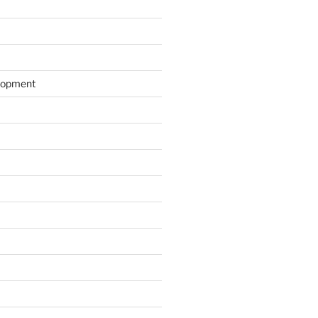
lopment