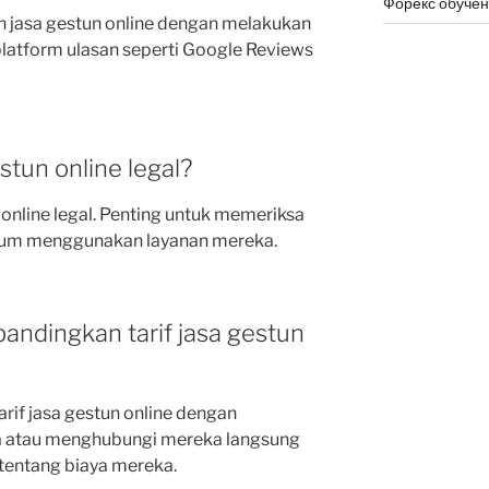
Форекс обуче
jasa gestun online dengan melakukan
platform ulasan seperti Google Reviews
tun online legal?
 online legal. Penting untuk memeriksa
belum menggunakan layanan mereka.
ndingkan tarif jasa gestun
if jasa gestun online dengan
a atau menghubungi mereka langsung
tentang biaya mereka.