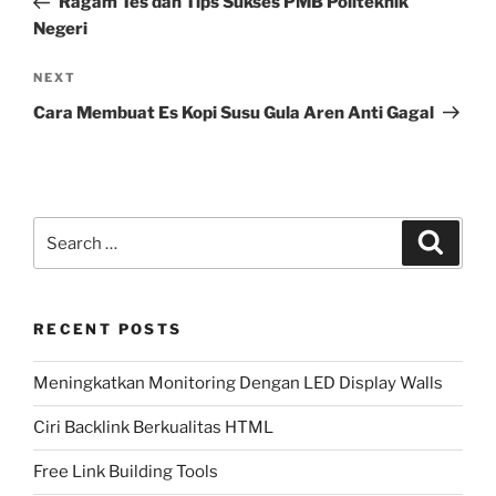
Ragam Tes dan Tips Sukses PMB Politeknik
Negeri
Next
NEXT
Post
Cara Membuat Es Kopi Susu Gula Aren Anti Gagal
Search
Search
for:
RECENT POSTS
Meningkatkan Monitoring Dengan LED Display Walls
Ciri Backlink Berkualitas HTML
Free Link Building Tools