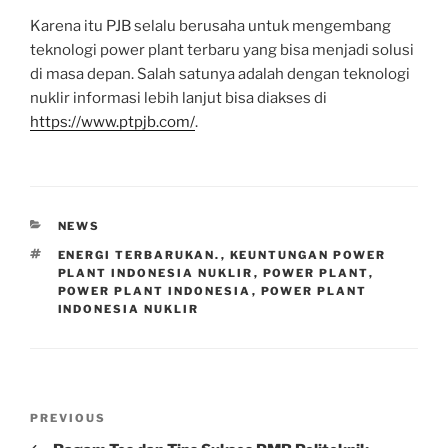
Karena itu PJB selalu berusaha untuk mengembang
teknologi power plant terbaru yang bisa menjadi solusi
di masa depan. Salah satunya adalah dengan teknologi
nuklir informasi lebih lanjut bisa diakses di
https://www.ptpjb.com/
.
CATEGORIES
NEWS
TAGS
ENERGI TERBARUKAN.
,
KEUNTUNGAN POWER
PLANT INDONESIA NUKLIR
,
POWER PLANT
,
POWER PLANT INDONESIA
,
POWER PLANT
INDONESIA NUKLIR
Post
Previous
PREVIOUS
navigation
Post