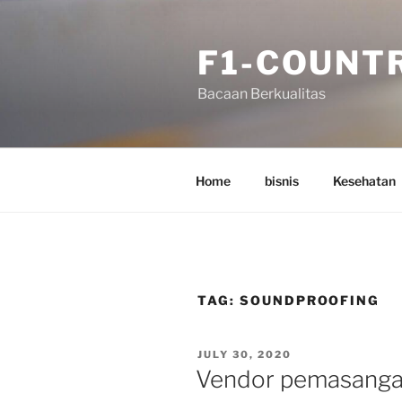
Skip
to
F1-COUNT
content
Bacaan Berkualitas
Home
bisnis
Kesehatan
TAG:
SOUNDPROOFING
POSTED
JULY 30, 2020
ON
Vendor pemasanga