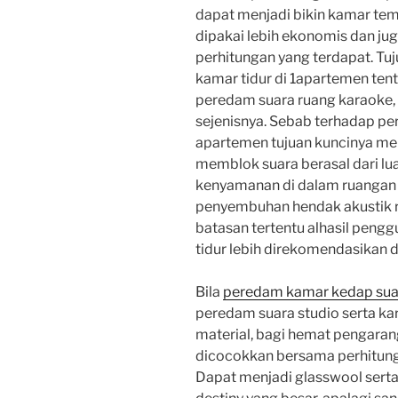
dapat menjadi bikin kamar tem
dipakai lebih ekonomis dan ju
perhitungan yang terdapat. Tu
kamar tidur di 1apartemen ten
peredam suara ruang karaoke, 
sejenisnya. Sebab terhadap pe
apartemen tujuan kuncinya m
memblok suara berasal dari lu
kenyamanan di dalam ruangan 
penyembuhan hendak akustik r
batasan tertentu alhasil peng
tidur lebih direkomendasikan d
Bila
peredam kamar kedap sua
peredam suara studio serta k
material, bagi hemat pengaran
dicocokkan bersama perhitung
Dapat menjadi glasswool serta