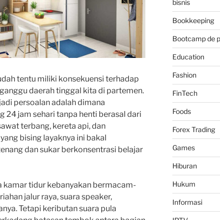
bisnis
Bookkeeping
Bootcamp de 
Education
Fashion
dah tentu miliki konsekuensi terhadap
nggu daerah tinggal kita di partemen.
FinTech
jadi persoalan adalah dimana
Foods
24 jam sehari tanpa henti berasal dari
awat terbang, kereta api, dan
Forex Trading
yang bising layaknya ini bakal
Games
enang dan sukar berkonsentrasi belajar
Hiburan
Hukum
ra kamar tidur kebanyakan bermacam-
ahan jalur raya, suara speaker,
Informasi
anya. Tetapi keributan suara pula