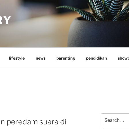
RY
lifestyle
news
parenting
pendidikan
showb
Search
n peredam suara di
for: