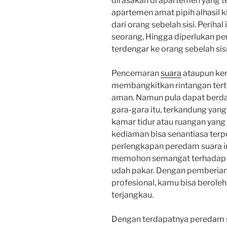
dirasakan di apartemen yang 
apartemen amat pipih alhasil 
dari orang sebelah sisi. Periha
seorang, Hingga diperlukan pe
terdengar ke orang sebelah sisi
Pencemaran
suara
ataupun ker
membangkitkan rintangan tert
aman. Namun pula dapat berda
gara-gara itu, terkandung yan
kamar tidur atau ruangan yang 
kediaman bisa senantiasa terpe
perlengkapan peredam suara i
memohon semangat terhadap j
udah pakar. Dengan pemberian
profesional, kamu bisa beroleh
terjangkau.
Dengan terdapatnya peredam s