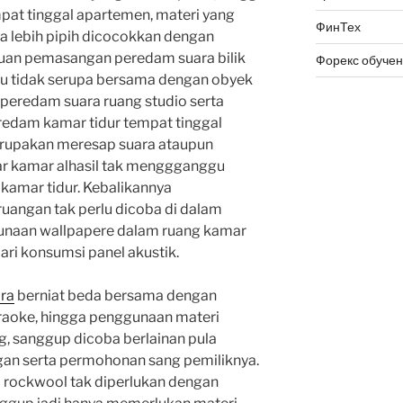
pat tinggal apartemen, materi yang
ФинТех
ga lebih pipih dicocokkan dengan
juan pemasangan peredam suara bilik
Форекс обуче
tu tidak serupa bersama dengan obyek
peredam suara ruang studio serta
redam kamar tidur tempat tinggal
erupakan meresap suara ataupun
ar kamar alhasil tak menggganggu
kamar tidur. Kebalikannya
uangan tak perlu dicoba di dalam
gunaan wallpapere dalam ruang kamar
ari konsumsi panel akustik.
ra
berniat beda bersama dengan
araoke, hingga penggunaan materi
g, sanggup dicoba berlainan pula
an serta permohonan sang pemiliknya.
 rockwool tak diperlukan dengan