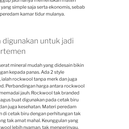
anggup jadi hanya memerlukan materi
yang simple saja serta ekonomis, sebab
i peredam kamar tidur mulanya.
a digunakan untuk jadi
artemen
rat mineral mudah yang didesain bikin
gan kepada panas. Ada 2 style
, ialah rockwool tanpa merk dan juga
. Perbandingan harga antara rockwool
 memadai jauh. Rockwool tak branded
gus buat digunakan pada cetak biru
an juga kesehatan. Materi peredam
 di cetak biru dengan perhitungan tak
yang tak amat mahal. Keunggulan yang
kwool lebih nyaman, tak mengerinyau,