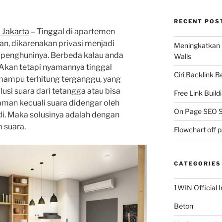
RECENT POS
 Jakarta
– Tinggal di apartemen
n, dikarenakan privasi menjadi
Meningkatkan 
a penghuninya. Berbeda kalau anda
Walls
 Akan tetapi nyamannya tinggal
Ciri Backlink 
ampu terhitung terganggu, yang
usi suara dari tetangga atau bisa
Free Link Build
aman kecuali suara didengar oleh
On Page SEO S
di. Maka solusinya adalah dengan
 suara.
Flowchart off 
CATEGORIES
1WIN Official I
Beton