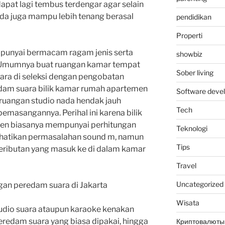
apat lagi tembus terdengar agar selain
nda juga mampu lebih tenang berasal
pendidikan
Properti
mpunyai bermacam ragam jenis serta
showbiz
. Umumnya buat ruangan kamar tempat
Sober living
ara di seleksi dengan pengobatan
edam suara bilik kamar rumah apartemen
Software deve
ruangan studio nada hendak jauh
Tech
pemasangannya. Perihal ini karena bilik
men biasanya mempunyai perhitungan
Teknologi
erhatikan permasalahan sound m, namun
Tips
ributan yang masuk ke di dalam kamar
Travel
Uncategorized
Wisata
udio suara ataupun karaoke kenakan
edam suara yang biasa dipakai, hingga
Криптовалюты