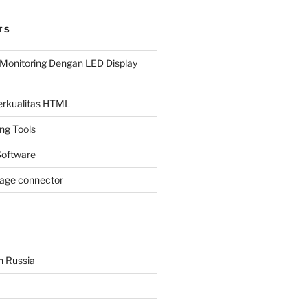
TS
Monitoring Dengan LED Display
Berkualitas HTML
ing Tools
oftware
page connector
n Russia