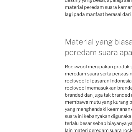
destiny yang besar, apalagi s
material peredam suara kamar 
lagi pada manfaat berasal dar
Material yang bias
peredam suara ap
Rockwool merupakan produk se
meredam suara serta pengasin
rockwool di pasaran Indonesia
rockwool memasukkan branded
branded dan juga tak branded
membawa mutu yang kurang ba
yang menghendaki keamanan d
suara ini kebanyakan digunakan
terlalu besar sebab biayanya 
lain materi peredam suara roc