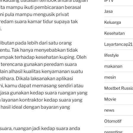
terkadang batasan tembok antara bagian
IPTV
kita mampu ikuti pembicaraan berasal
Jasa
l ini pula mampu mengusik privat
redam suara kamar tidur supaya tak
Keluarga
.
Kesehatan
ibutan pada lebih dari satu orang
Layartancap21
entu. Tak hanya menyebabkan tidak
lifestyle
mpak terhadap kesehatan kuping. Oleh
g terencana gunakan peredam suara
makanan
lain alhasil kualitas kenyamanan suatu
mesin
lihara. Dikala laksanakan aplikasi
ni, kamu dapat memasang sendiri atau
Mostbet Russi
asa gunakan kedap suara ruangan yang
Movie
 layanan kontraktor kedap suara yang
 hasil ideal dengan bayaran yang
news
Otomotif
uara, ruangan jadi kedap suara anda
parenting