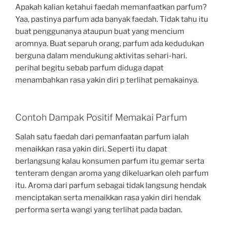
Apakah kalian ketahui faedah memanfaatkan parfum?
Yaa, pastinya parfum ada banyak faedah. Tidak tahu itu
buat penggunanya ataupun buat yang mencium
aromnya. Buat separuh orang, parfum ada kedudukan
berguna dalam mendukung aktivitas sehari-hari.
perihal begitu sebab parfum diduga dapat
menambahkan rasa yakin diri p terlihat pemakainya.
Contoh Dampak Positif Memakai Parfum
Salah satu faedah dari pemanfaatan parfum ialah
menaikkan rasa yakin diri. Seperti itu dapat
berlangsung kalau konsumen parfum itu gemar serta
tenteram dengan aroma yang dikeluarkan oleh parfum
itu. Aroma dari parfum sebagai tidak langsung hendak
menciptakan serta menaikkan rasa yakin diri hendak
performa serta wangi yang terlihat pada badan.