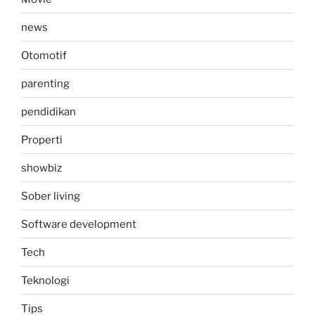
news
Otomotif
parenting
pendidikan
Properti
showbiz
Sober living
Software development
Tech
Teknologi
Tips