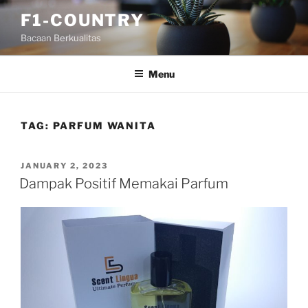
Skip
F1-COUNTRY
to
Bacaan Berkualitas
content
Menu
TAG:
PARFUM WANITA
POSTED
JANUARY 2, 2023
ON
Dampak Positif Memakai Parfum