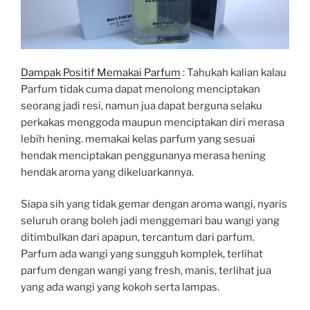
Dampak Positif Memakai Parfum
: Tahukah kalian kalau
Parfum tidak cuma dapat menolong menciptakan
seorang jadi resi, namun jua dapat berguna selaku
perkakas menggoda maupun menciptakan diri merasa
lebih hening. memakai kelas parfum yang sesuai
hendak menciptakan penggunanya merasa hening
hendak aroma yang dikeluarkannya.
Siapa sih yang tidak gemar dengan aroma wangi, nyaris
seluruh orang boleh jadi menggemari bau wangi yang
ditimbulkan dari apapun, tercantum dari parfum.
Parfum ada wangi yang sungguh komplek, terlihat
parfum dengan wangi yang fresh, manis, terlihat jua
yang ada wangi yang kokoh serta lampas.