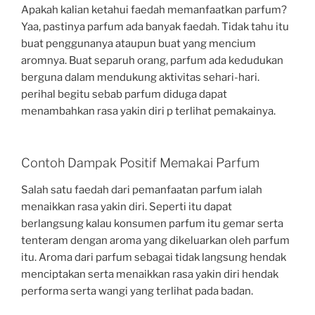
Apakah kalian ketahui faedah memanfaatkan parfum?
Yaa, pastinya parfum ada banyak faedah. Tidak tahu itu
buat penggunanya ataupun buat yang mencium
aromnya. Buat separuh orang, parfum ada kedudukan
berguna dalam mendukung aktivitas sehari-hari.
perihal begitu sebab parfum diduga dapat
menambahkan rasa yakin diri p terlihat pemakainya.
Contoh Dampak Positif Memakai Parfum
Salah satu faedah dari pemanfaatan parfum ialah
menaikkan rasa yakin diri. Seperti itu dapat
berlangsung kalau konsumen parfum itu gemar serta
tenteram dengan aroma yang dikeluarkan oleh parfum
itu. Aroma dari parfum sebagai tidak langsung hendak
menciptakan serta menaikkan rasa yakin diri hendak
performa serta wangi yang terlihat pada badan.