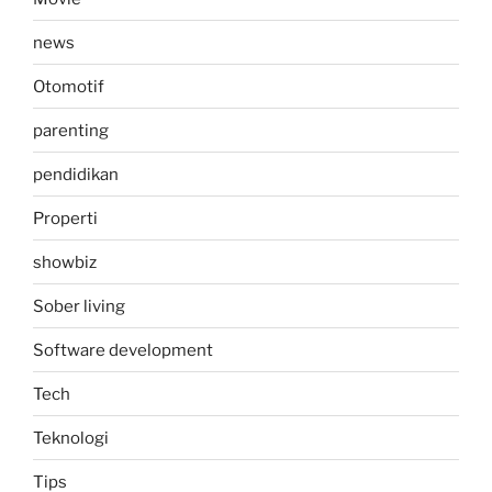
news
Otomotif
parenting
pendidikan
Properti
showbiz
Sober living
Software development
Tech
Teknologi
Tips