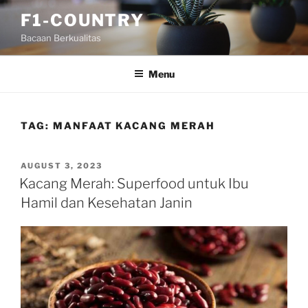
Skip
F1-COUNTRY
to
Bacaan Berkualitas
content
Menu
TAG:
MANFAAT KACANG MERAH
POSTED
AUGUST 3, 2023
ON
Kacang Merah: Superfood untuk Ibu
Hamil dan Kesehatan Janin