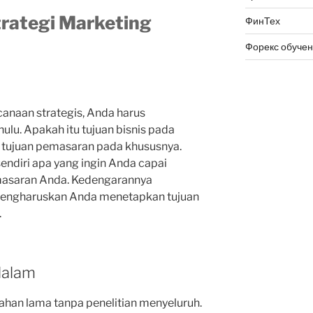
ategi Marketing
ФинТех
Форекс обуче
naan strategis, Anda harus
ulu. Apakah itu tujuan bisnis pada
tujuan pemasaran pada khususnya.
sendiri apa yang ingin Anda capai
emasaran Anda. Kedengarannya
i mengharuskan Anda menetapkan tujuan
.
dalam
tahan lama tanpa penelitian menyeluruh.