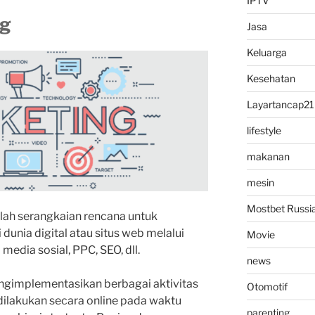
IPTV
ng
Jasa
Keluarga
Kesehatan
Layartancap21
lifestyle
makanan
mesin
Mostbet Russi
alah serangkaian rencana untuk
unia digital atau situs web melalui
Movie
 media sosial, PPC, SEO, dll.
news
ngimplementasikan berbagai aktivitas
Otomotif
dilakukan secara online pada waktu
parenting