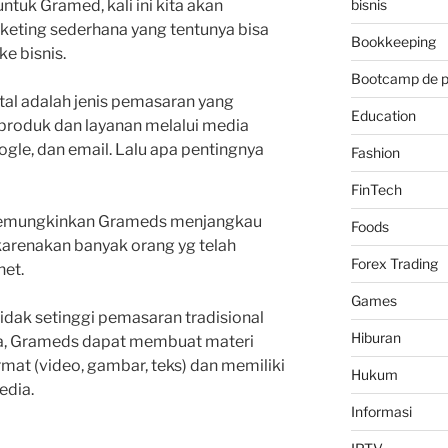
uk Gramed, kali ini kita akan
bisnis
keting sederhana yang tentunya bisa
Bookkeeping
e bisnis.
Bootcamp de 
al adalah jenis pemasaran yang
Education
roduk dan layanan melalui media
oogle, dan email. Lalu apa pentingnya
Fashion
FinTech
 memungkinkan Grameds menjangkau
Foods
dikarenakan banyak orang yg telah
Forex Trading
net.
Games
idak setinggi pemasaran tradisional
Hiburan
iga, Grameds dapat membuat materi
at (video, gambar, teks) dan memiliki
Hukum
edia.
Informasi