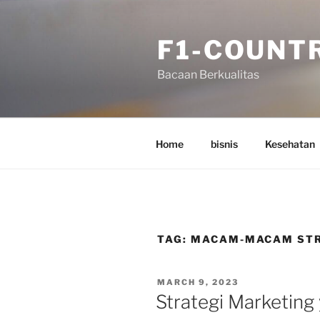
Skip
to
F1-COUNT
content
Bacaan Berkualitas
Home
bisnis
Kesehatan
TAG:
MACAM-MACAM STR
POSTED
MARCH 9, 2023
ON
Strategi Marketing 