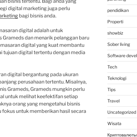
an bisnis tertentu. Bagi anda yang
i digital marketing juga perlu
pendidikan
arketing
bagi bisnis anda.
Properti
asaran digital adalah untuk
showbiz
s Grameds dan menarik pelanggan baru
Sober living
emasaran digital yang kuat membantu
tujuan digital tertentu dengan media
Software deve
Tech
an digital bergantung pada ukuran
Teknologi
panjang perusahaan tertentu. Misalnya,
snis Grameds, Grameds mungkin perlu
Tips
al untuk melihat keefektifan setiap
Travel
aknya orang yang mengetahui bisnis
 fokus untuk memberikan hasil secara
Uncategorized
Wisata
Криптовалюты