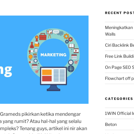
RECENT POS
Meningkatkan 
Walls
Ciri Backlink 
Free Link Build
On Page SEO S
Flowchart off 
CATEGORIES
1WIN Official I
g Grameds pikirkan ketika mendengar
yang rumit? Atau hal-hal yang selalu
Beton
pleks? Tenang guys, artikel ini nir akan