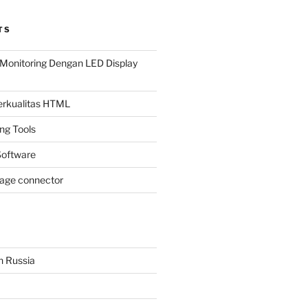
TS
Monitoring Dengan LED Display
Berkualitas HTML
ing Tools
oftware
page connector
n Russia