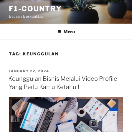
Skip
F1-COUNTRY
to
Bacaan Berkualitas
content
Menu
TAG:
KEUNGGULAN
POSTED
JANUARY 22, 2024
ON
Keunggulan Bisnis Melalui Video Profile
Yang Perlu Kamu Ketahui!