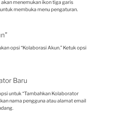
a akan menemukan ikon tiga garis
ut untuk membuka menu pengaturan.
un”
an opsi “Kolaborasi Akun.” Ketuk opsi
ator Baru
t opsi untuk “Tambahkan Kolaborator
ukkan nama pengguna atau alamat email
ndang.