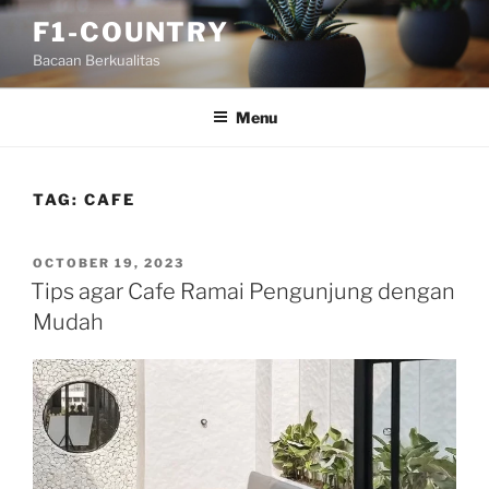
Skip
F1-COUNTRY
to
Bacaan Berkualitas
content
Menu
TAG:
CAFE
POSTED
OCTOBER 19, 2023
ON
Tips agar Cafe Ramai Pengunjung dengan
Mudah