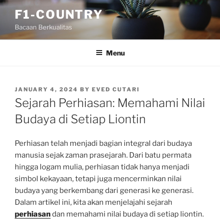
Skip
F1-COUNTRY
to
Bacaan Berkualitas
content
Menu
POSTED
JANUARY 4, 2024
BY
EVED CUTARI
ON
Sejarah Perhiasan: Memahami Nilai
Budaya di Setiap Liontin
Perhiasan telah menjadi bagian integral dari budaya
manusia sejak zaman prasejarah. Dari batu permata
hingga logam mulia, perhiasan tidak hanya menjadi
simbol kekayaan, tetapi juga mencerminkan nilai
budaya yang berkembang dari generasi ke generasi.
Dalam artikel ini, kita akan menjelajahi sejarah
perhiasan
dan memahami nilai budaya di setiap liontin.