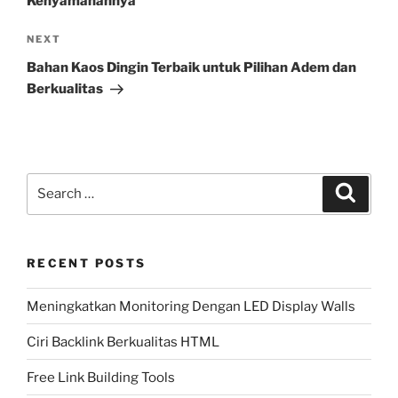
Kenyamanannya
Next
NEXT
Post
Bahan Kaos Dingin Terbaik untuk Pilihan Adem dan
Berkualitas
Search
Search
for:
RECENT POSTS
Meningkatkan Monitoring Dengan LED Display Walls
Ciri Backlink Berkualitas HTML
Free Link Building Tools