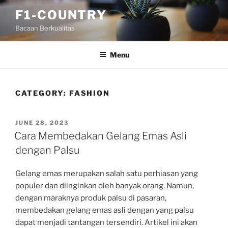
Skip
F1-COUNTRY
to
Bacaan Berkualitas
content
Menu
CATEGORY:
FASHION
POSTED
JUNE 28, 2023
ON
Cara Membedakan Gelang Emas Asli
dengan Palsu
Gelang emas merupakan salah satu perhiasan yang
populer dan diinginkan oleh banyak orang. Namun,
dengan maraknya produk palsu di pasaran,
membedakan gelang emas asli dengan yang palsu
dapat menjadi tantangan tersendiri. Artikel ini akan