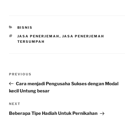
CATEGORIES
BISNIS
TAGS
JASA PENERJEMAH
,
JASA PENERJEMAH
TERSUMPAH
Post
Previous
PREVIOUS
navigation
Post
Cara menjadi Pengusaha Sukses dengan Modal
kecil Untung besar
Next
NEXT
Post
Beberapa Tipe Hadiah Untuk Pernikahan