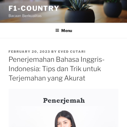
Skip
F1-COUNTRY
to
Bacaan Berkualitas
content
Menu
POSTED
FEBRUARY 20, 2023
BY
EVED CUTARI
ON
Penerjemahan Bahasa Inggris-
Indonesia: Tips dan Trik untuk
Terjemahan yang Akurat