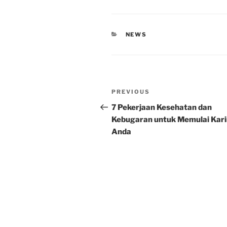
CATEGORIES
NEWS
Post
Previous
PREVIOUS
navigation
Post
7 Pekerjaan Kesehatan dan
Kebugaran untuk Memulai Kari
Anda