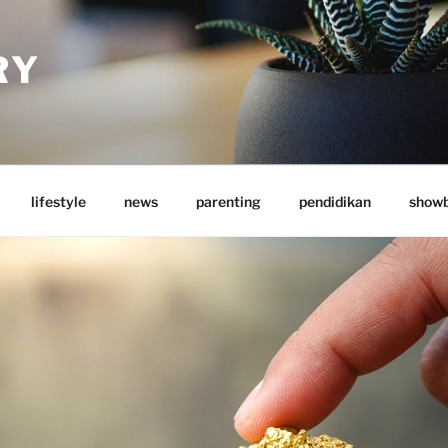
RY
lifestyle
news
parenting
pendidikan
showb