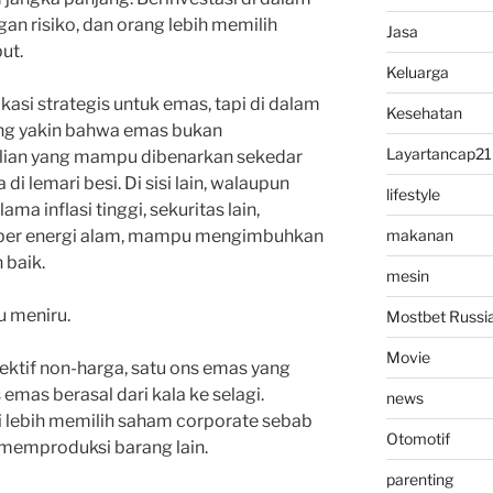
n risiko, dan orang lebih memilih
Jasa
ut.
Keluarga
si strategis untuk emas, tapi di dalam
Kesehatan
ang yakin bahwa emas bukan
Layartancap21
lian yang mampu dibenarkan sekedar
lemari besi. Di sisi lain, walaupun
lifestyle
ma inflasi tinggi, sekuritas lain,
ber energi alam, mampu mengimbuhkan
makanan
 baik.
mesin
 meniru.
Mostbet Russi
Movie
pektif non-harga, satu ons emas yang
s emas berasal dari kala ke selagi.
news
li lebih memilih saham corporate sebab
Otomotif
memproduksi barang lain.
parenting