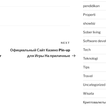
pendidikan
Properti
showbiz
Sober living
Software deve
NEXT
Next
Post
Tech
Официальный Сайт Казино Pin-up
r
для Игры На приличные
Teknologi
Tips
Travel
Uncategorized
Wisata
Криптовалюты