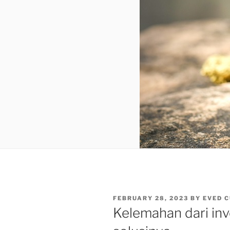
POSTED
FEBRUARY 28, 2023
BY
EVED 
ON
Kelemahan dari in