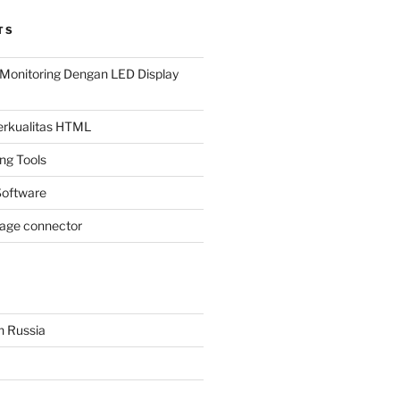
TS
Monitoring Dengan LED Display
Berkualitas HTML
ing Tools
oftware
page connector
n Russia