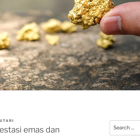
CUTARI
Search
vestasi emas dan
for: