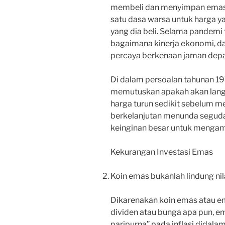
membeli dan menyimpan emas 
satu dasa warsa untuk harga ya
yang dia beli. Selama pandemi
bagaimana kinerja ekonomi, da
percaya berkenaan jaman dep
Di dalam persoalan tahunan 19
memutuskan apakah akan lang
harga turun sedikit sebelum me
berkelanjutan menunda seguda
keinginan besar untuk mengamb
Kekurangan Investasi Emas
Koin emas bukanlah lindung nila
Dikarenakan koin emas atau 
dividen atau bunga apa pun, em
paripurna” pada inflasi didala