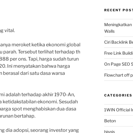
RECENT POS
Meningkatkan 
 vital.
Walls
Ciri Backlink 
anya meroket ketika ekonomi global
parah. Tersebut terlihat terhadap th
Free Link Build
.888 per ons. Tapi, harga sudah turun
On Page SEO S
20. Ini menyatakan bahwa harga
un berasal dari satu dasa warsa
Flowchart off 
 adalah terhadap akhir 1970-An,
CATEGORIES
a ketidakstabilan ekonomi. Sesudah
, harga spot menghabiskan dua dasa
1WIN Official I
urunan bertahap.
Beton
g dia adopsi, seorang investor yang
bisnis