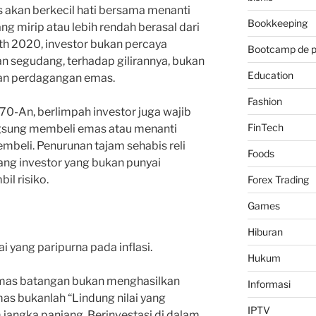
akan berkecil hati bersama menanti
Bookkeeping
ng mirip atau lebih rendah berasal dari
 th 2020, investor bukan percaya
Bootcamp de 
n segudang, terhadap gilirannya, bukan
Education
an perdagangan emas.
Fashion
70-An, berlimpah investor juga wajib
FinTech
sung membeli emas atau menanti
mbeli. Penurunan tajam sehabis reli
Foods
ng investor yang bukan punyai
il risiko.
Forex Trading
Games
Hiburan
i yang paripurna pada inflasi.
Hukum
emas batangan bukan menghasilkan
Informasi
as bukanlah “Lindung nilai yang
IPTV
m jangka panjang. Berinvestasi di dalam