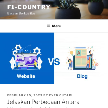
Skip
F1-COUNTRY
to
Bacaan Berkualitas
content
Menu
POSTED
FEBRUARY 15, 2023
BY
EVED CUTARI
ON
Jelaskan Perbedaan Antara