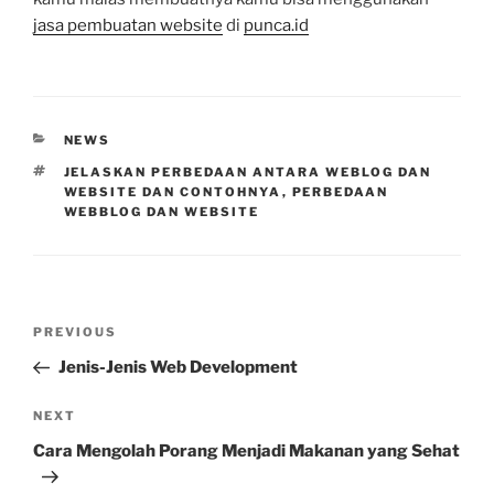
jasa pembuatan website
di
punca.id
CATEGORIES
NEWS
TAGS
JELASKAN PERBEDAAN ANTARA WEBLOG DAN
WEBSITE DAN CONTOHNYA
,
PERBEDAAN
WEBBLOG DAN WEBSITE
Post
Previous
PREVIOUS
navigation
Post
Jenis-Jenis Web Development
Next
NEXT
Post
Cara Mengolah Porang Menjadi Makanan yang Sehat