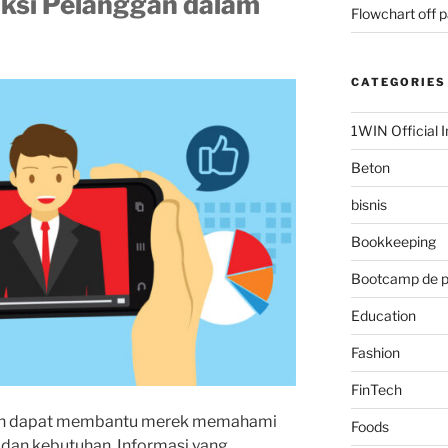
aksi Pelanggan dalam
Flowchart off 
CATEGORIES
1WIN Official I
Beton
bisnis
Bookkeeping
Bootcamp de 
Education
Fashion
FinTech
klan dapat membantu merek memahami
Foods
 dan kebutuhan. Informasi yang