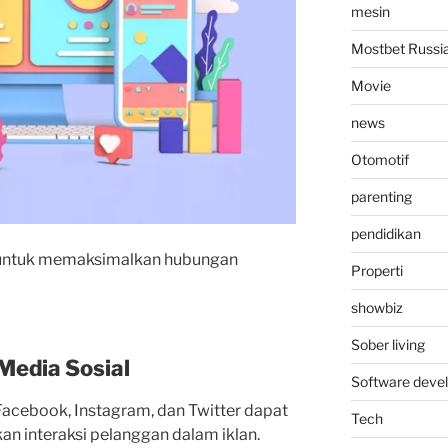
mesin
Mostbet Russi
Movie
news
Otomotif
parenting
pendidikan
a untuk memaksimalkan hubungan
Properti
showbiz
Sober living
Media Sosial
Software deve
Facebook, Instagram, dan Twitter dapat
Tech
n interaksi pelanggan dalam iklan.