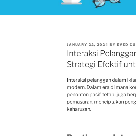
POSTED
JANUARY 22, 2024
BY
EVED CU
ON
Interaksi Pelangga
Strategi Efektif u
Interaksi pelanggan dalam ikl
modern. Dalam era di mana ko
penonton pasif, tetapi juga ber
pemasaran, menciptakan peng
keharusan.