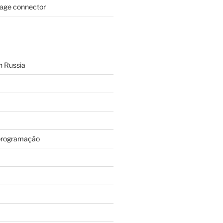
page connector
n Russia
programação