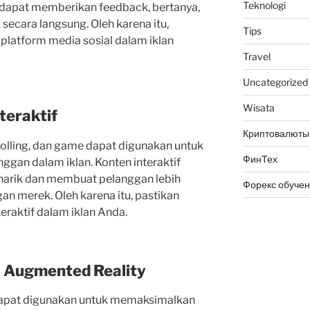
Teknologi
 dapat memberikan feedback, bertanya,
secara langsung. Oleh karena itu,
Tips
latform media sosial dalam iklan
Travel
Uncategorized
Wisata
teraktif
Криптовалюты
 polling, dan game dapat digunakan untuk
ФинТех
ggan dalam iklan. Konten interaktif
narik dan membuat pelanggan lebih
Форекс обуче
gan merek. Oleh karena itu, pastikan
raktif dalam iklan Anda.
i Augmented Reality
dapat digunakan untuk memaksimalkan