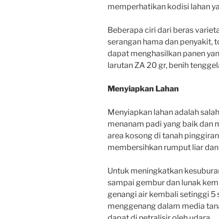
memperhatikan kodisi lahan ya
Beberapa ciri dari beras variet
serangan hama dan penyakit, t
dapat menghasilkan panen yan
larutan ZA 20 gr, benih tengge
Menyiapkan Lahan
Menyiapkan lahan adalah sala
menanam padi yang baik dan 
area kosong di tanah pinggiran
membersihkan rumput liar da
Untuk meningkatkan kesuburan
sampai gembur dan lunak kemu
genangi air kembali setinggi 5
menggenang dalam media tana
dapat di netralisir oleh udara.