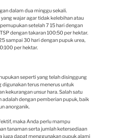
gan dalam dua minggu sekali.
 yang wajar agar tidak kelebihan atau
an pemupukan setelah 7 15 hari dengan
SP dengan takaran 100:50 per hektar.
25 sampai 30 hari dengan pupuk urea,
:100 per hektar.
upukan seperti yang telah disinggung
g digunakan terus menerus untuk
an kekurangan unsur hara.
Salah satu
n adalah dengan pemberian pupuk, baik
un anorganik.
fektif, maka Anda perlu mampu
n tanaman serta jumlah ketersediaan
a juga dapat menggunakan pupuk alami