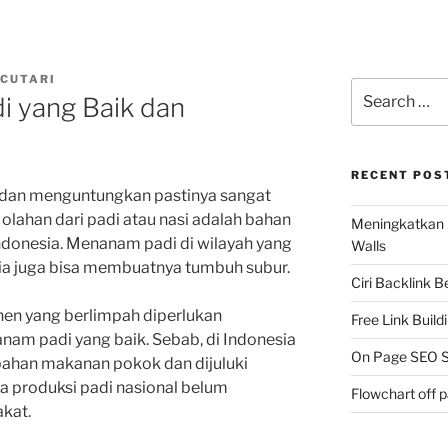
 CUTARI
Search
 yang Baik dan
for:
RECENT POS
 dan menguntungkan pastinya sangat
, olahan dari padi atau nasi adalah bahan
Meningkatkan 
ndonesia.
Menanam padi di wilayah yang
Walls
esia juga bisa membuatnya tumbuh subur.
Ciri Backlink 
nen yang berlimpah diperlukan
Free Link Build
nam padi yang baik.
Sebab, di Indonesia
On Page SEO S
 bahan makanan pokok dan dijuluki
ta produksi padi nasional belum
Flowchart off 
kat.