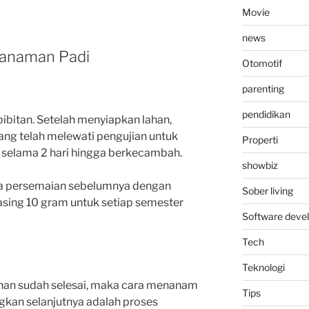
Movie
news
nanaman Padi
Otomotif
parenting
pendidikan
ibitan.
Setelah menyiapkan lahan,
 yang telah melewati pengujian untuk
Properti
 selama 2 hari hingga berkecambah.
showbiz
a persemaian sebelumnya dengan
Sober living
sing 10 gram untuk setiap semester
Software deve
Tech
Teknologi
ahan sudah selesai, maka cara menanam
Tips
gkan selanjutnya adalah proses