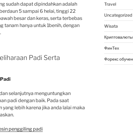
ang sudah dapat dipindahkan adalah
Travel
i berdaun 5 sampai 6 helai, tinggi 22
Uncategorized
awah besar dan keras, serta terbebas
ng tanam hanya untuk 1benih, dengan
Wisata
.
Криптовалюты
ФинТех
liharaan Padi Serta
Форекс обуче
 Padi
 dan selanjutnya menguntungkan
an padi dengan baik.
Pada saat
 yang lebih karena jika anda lalai maka
askan.
sin penggiling padi