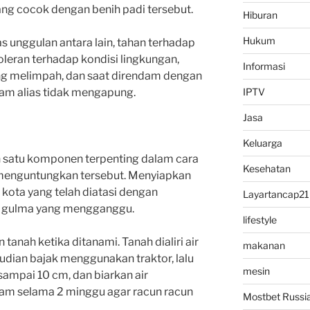
ng cocok dengan benih padi tersebut.
Hiburan
Hukum
as unggulan antara lain, tahan terhadap
oleran terhadap kondisi lingkungan,
Informasi
g melimpah, dan saat direndam dengan
lam alias tidak mengapung.
IPTV
Jasa
Keluarga
h satu komponen terpenting dalam cara
Kesehatan
menguntungkan tersebut.
Menyiapkan
 kota yang telah diatasi dengan
Layartancap21
n gulma yang mengganggu.
lifestyle
 tanah ketika ditanami.
Tanah dialiri air
makanan
dian bajak menggunakan traktor, lalu
mesin
 sampai 10 cm, dan biarkan air
m selama 2 minggu agar racun racun
Mostbet Russi