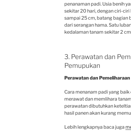
penanaman padi.
Usia benih y
sekitar 20 hari, dengan ciri-cir
sampai 25 cm, batang bagian b
dari serangan hama.
Satu luba
kedalaman tanam sekitar 2 cm
3. Perawatan dan Peme
Pemupukan
Perawatan dan Pemeliharaan
Cara menanam padi yang baik
merawat dan memlihara tanam
perawatan dibutuhkan keteltian
hasil panen akan kurang memu
Lebih lengkapnya baca juga
me