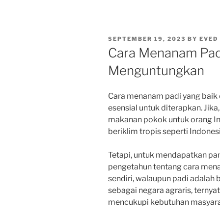
POSTED
SEPTEMBER 19, 2023
BY
EVED
ON
Cara Menanam Padi
Menguntungkan
Cara menanam padi yang baik
esensial untuk diterapkan.
Jika
makanan pokok untuk orang I
beriklim tropis seperti Indon
Tetapi, untuk mendapatkan pa
pengetahun tentang cara mena
sendiri, walaupun padi adalah
sebagai negara agraris, ternya
mencukupi kebutuhan masyara