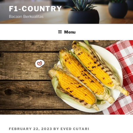
Skip
F1-COUNTRY
to
Bacaan Berkualitas
content
Menu
POSTED
FEBRUARY 22, 2023
BY
EVED CUTARI