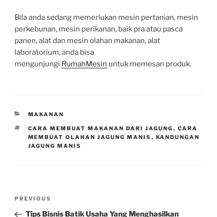
Bila anda sedang memerlukan mesin pertanian, mesin
perkebunan, mesin perikanan, baik pra atau pasca
panen, alat dan mesin olahan makanan, alat
laboratorium, anda bisa
mengunjungi
RumahMesin
untuk memesan produk.
CATEGORIES
MAKANAN
TAGS
CARA MEMBUAT MAKANAN DARI JAGUNG
,
CARA
MEMBUAT OLAHAN JAGUNG MANIS
,
KANDUNGAN
JAGUNG MANIS
Post
Previous
PREVIOUS
navigation
Post
Tips Bisnis Batik Usaha Yang Menghasilkan