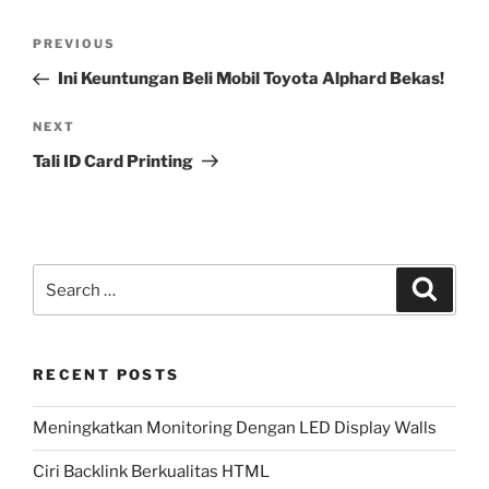
Post
Previous
PREVIOUS
navigation
Post
Ini Keuntungan Beli Mobil Toyota Alphard Bekas!
Next
NEXT
Post
Tali ID Card Printing
Search
Search
for:
RECENT POSTS
Meningkatkan Monitoring Dengan LED Display Walls
Ciri Backlink Berkualitas HTML