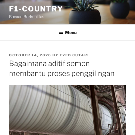
Skip
F1-COUNTRY
to
Bacaan Berkualitas
content
Menu
POSTED
OCTOBER 14, 2020
BY
EVED CUTARI
ON
Bagaimana aditif semen
membantu proses penggilingan